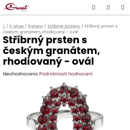
Přejít
Hledat
NÁKUP
na
obsah
KOŠÍK
Domů
/
E-shop
/
Prsteny
/
Stříbrné prsteny
/
Stříbrný prsten s
českým granátem, rhodiovaný - ovál
Stříbrný prsten s
českým granátem,
rhodiovaný - ovál
Průměrné
Neohodnoceno
Podrobnosti hodnocení
hodnocení
produktu
je
0,0
z
5
hvězdiček.