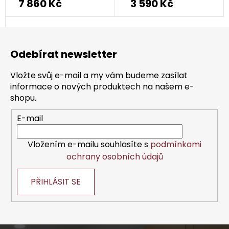
7 860 Kč
3 590 Kč
Z
á
Odebírat newsletter
p
a
Vložte svůj e-mail a my vám budeme zasílat
t
informace o nových produktech na našem e-
í
shopu.
E-mail
Vložením e-mailu souhlasíte s
podmínkami
ochrany osobních údajů
PŘIHLÁSIT SE