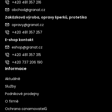
+420 481 357 216
obchod@granat.cz
Zakázková výroba, opravy šperků, protetika
opravy@granat.cz
+420 481 357 257
E-shop kontakt
eshop@granat.cz
+420 481 357 315
+420 737 206 190
Informace
Aktuálně
Služby
Podnikové prodejny
O firmě
Ochrana oznamovatelů