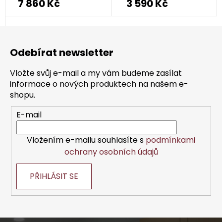
7 860 Kč
3 590 Kč
Z
á
Odebírat newsletter
p
a
Vložte svůj e-mail a my vám budeme zasílat
t
informace o nových produktech na našem e-
í
shopu.
E-mail
Vložením e-mailu souhlasíte s
podmínkami
ochrany osobních údajů
PŘIHLÁSIT SE