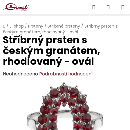
Přejít
Hledat
NÁKUP
na
obsah
KOŠÍK
Domů
/
E-shop
/
Prsteny
/
Stříbrné prsteny
/
Stříbrný prsten s
českým granátem, rhodiovaný - ovál
Stříbrný prsten s
českým granátem,
rhodiovaný - ovál
Průměrné
Neohodnoceno
Podrobnosti hodnocení
hodnocení
produktu
je
0,0
z
5
hvězdiček.