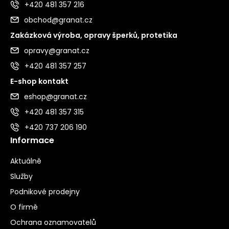
+420 481 357 216
obchod@granat.cz
Zakázková výroba, opravy šperků, protetika
opravy@granat.cz
+420 481 357 257
E-shop kontakt
eshop@granat.cz
+420 481 357 315
+420 737 206 190
Informace
Aktuálně
Služby
Podnikové prodejny
O firmě
Ochrana oznamovatelů