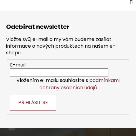
Z
á
Odebírat newsletter
p
a
Vložte svůj e-mail a my vám budeme zasílat
t
informace o nových produktech na našem e-
í
shopu.
E-mail
Vložením e-mailu souhlasíte s
podmínkami
ochrany osobních údajů
PŘIHLÁSIT SE