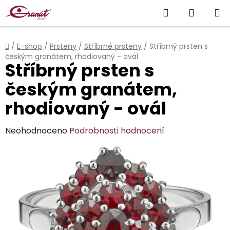
Přejít
Hledat
NÁKUP
na
obsah
KOŠÍK
Domů
/
E-shop
/
Prsteny
/
Stříbrné prsteny
/
Stříbrný prsten s
českým granátem, rhodiovaný - ovál
Stříbrný prsten s
českým granátem,
rhodiovaný - ovál
Průměrné
Neohodnoceno
Podrobnosti hodnocení
hodnocení
produktu
je
0,0
z
5
hvězdiček.