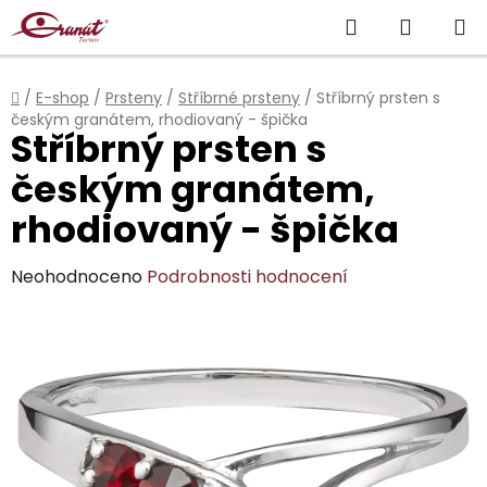
Přejít
Hledat
NÁKUP
na
obsah
KOŠÍK
Domů
/
E-shop
/
Prsteny
/
Stříbrné prsteny
/
Stříbrný prsten s
českým granátem, rhodiovaný - špička
Stříbrný prsten s
českým granátem,
rhodiovaný - špička
Průměrné
Neohodnoceno
Podrobnosti hodnocení
hodnocení
produktu
je
0,0
z
5
hvězdiček.