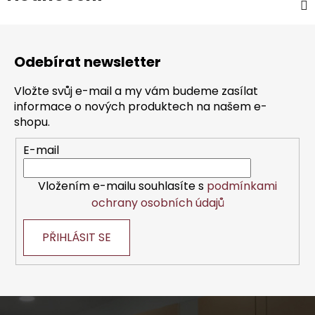
Z
á
Odebírat newsletter
p
a
Vložte svůj e-mail a my vám budeme zasílat
t
informace o nových produktech na našem e-
í
shopu.
E-mail
Vložením e-mailu souhlasíte s
podmínkami
ochrany osobních údajů
PŘIHLÁSIT SE