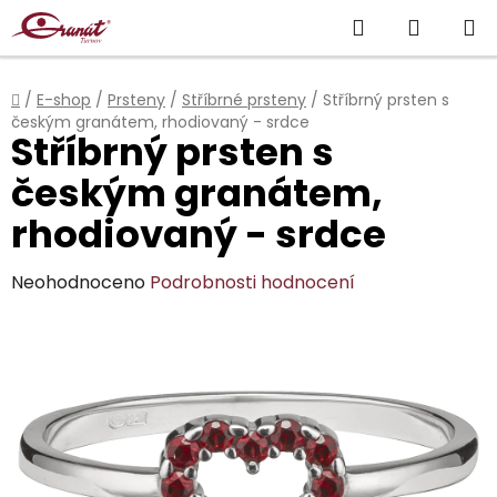
Přejít
Hledat
NÁKUP
na
obsah
KOŠÍK
Domů
/
E-shop
/
Prsteny
/
Stříbrné prsteny
/
Stříbrný prsten s
českým granátem, rhodiovaný - srdce
Stříbrný prsten s
českým granátem,
rhodiovaný - srdce
Průměrné
Neohodnoceno
Podrobnosti hodnocení
hodnocení
produktu
je
0,0
z
5
hvězdiček.