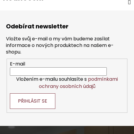
Z
á
Odebírat newsletter
p
a
Vložte svůj e-mail a my vám budeme zasílat
t
informace o nových produktech na našem e-
í
shopu.
E-mail
Vložením e-mailu souhlasíte s
podmínkami
ochrany osobních údajů
PŘIHLÁSIT SE