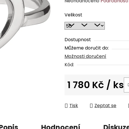
Průměrné
Neohodnoceno
Podrobnosti
hodnocení
Velikost
produktu
je
0,0
z
Dostupnost
5
Můžeme doručit do:
hvězdiček.
Možnosti doručení
Kód:
1 780 Kč
/ ks
Měrná cena:
Tisk
Zeptat se
Popis
Hodnocení
Diskuz