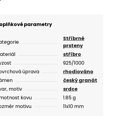
oplňkové parametry
Stříbrné
ategorie
prsteny
ateriál
stříbro
yzost
925/1000
ovrchová úprava
rhodiováno
ámen
český granát
var, motiv
srdce
motnost kovu
1.85 g
ozměr motivu
11x10 mm