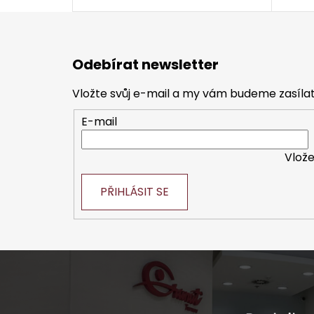
Z
á
Odebírat newsletter
p
a
Vložte svůj e-mail a my vám budeme zasíl
t
E-mail
í
Vlože
PŘIHLÁSIT SE