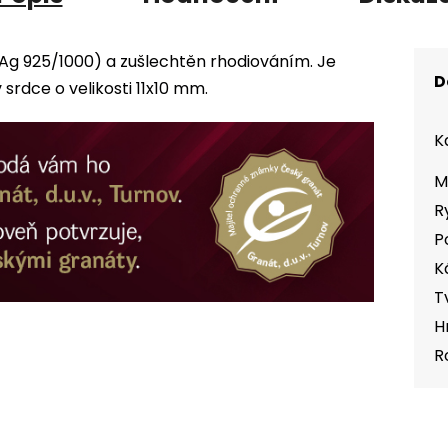
(Ag 925/1000) a zušlechtěn rhodiováním. Je
D
rdce o velikosti 11x10 mm.
K
M
R
P
K
T
H
R