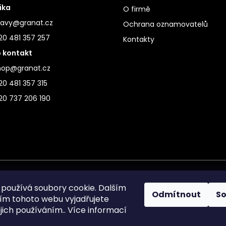
ika
O firmě
ravy@granat.cz
Ochrana oznamovatelů
20 481 357 257
Kontakty
 kontakt
hop@granat.cz
0 481 357 315
20 737 206 190
používá soubory cookie. Dalším
Odmítnout
S
m tohoto webu vyjadřujete
ejich používáním.. Více informací