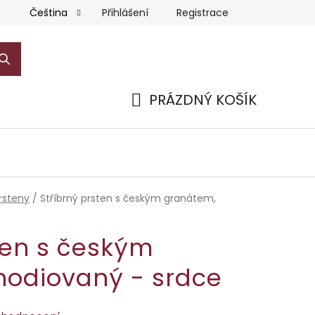
Přihlášení
Registrace
Čeština
PRÁZDNÝ KOŠÍK
NÁKUPNÍ
KOŠÍK
rsteny
/
Stříbrný prsten s českým granátem,
ten s českým
hodiovaný - srdce