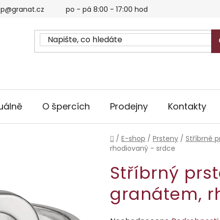
p@granat.cz
po - pá 8:00 - 17:00 hod
uálně
O špercích
Prodejny
Kontakty
Domů
/
E-shop
/
Prsteny
/
Stříbrné p
rhodiovaný - srdce
Stříbrný prs
granátem, r