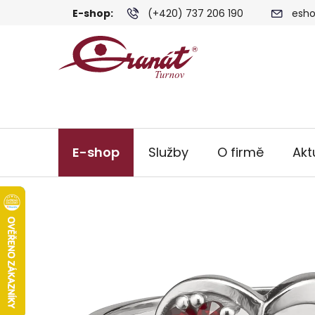
Přejít
E-shop:
(+420) 737 206 190
esho
na
obsah
E-shop
Služby
O firmě
Akt