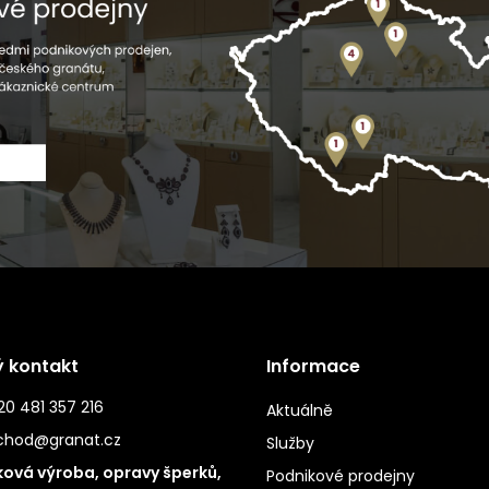
ý kontakt
Informace
0 481 357 216
Aktuálně
chod@granat.cz
Služby
ová výroba, opravy šperků,
Podnikové prodejny