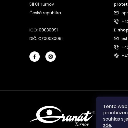
511 01 Turnov
protet
Česká republika
op
+4
IČO: 00030091
E-shop
DIČ: CZ00030091
es
+42
+4
Tento web 
procházení
souhlas s j
zde
.