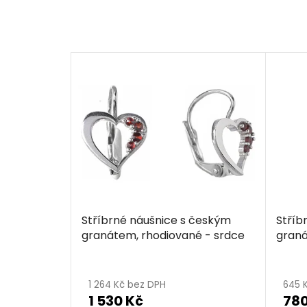
Stříbrné náušnice s českým
Stříb
granátem, rhodiované - srdce
graná
1 264 Kč bez DPH
645 
1 530 Kč
780