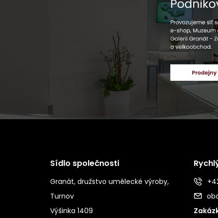
Sídlo společnosti
Rychl
Granát, družstvo umělecké výroby,
+42
Turnov
ob
Výšinka 1409
Zakázk