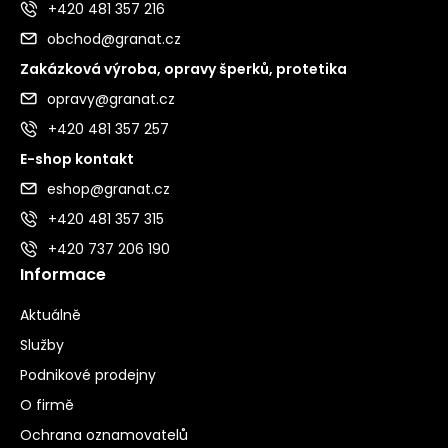
+420 481 357 216
obchod@granat.cz
Zakázková výroba, opravy šperků, protetika
opravy@granat.cz
+420 481 357 257
E-shop kontakt
eshop@granat.cz
+420 481 357 315
+420 737 206 190
Informace
Aktuálně
Služby
Podnikové prodejny
O firmě
Ochrana oznamovatelů