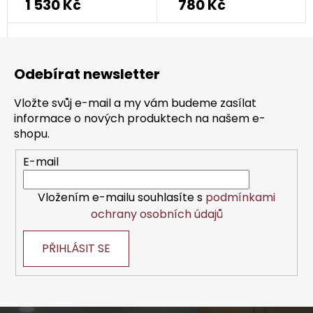
1 530 Kč
780 Kč
Z
á
Odebírat newsletter
p
a
Vložte svůj e-mail a my vám budeme zasílat
t
informace o nových produktech na našem e-
í
shopu.
E-mail
Vložením e-mailu souhlasíte s
podmínkami
ochrany osobních údajů
PŘIHLÁSIT SE