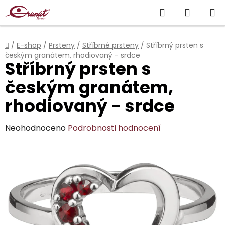
Přejít
Hledat
NÁKUP
na
obsah
KOŠÍK
Domů
/
E-shop
/
Prsteny
/
Stříbrné prsteny
/
Stříbrný prsten s
českým granátem, rhodiovaný - srdce
Stříbrný prsten s
českým granátem,
rhodiovaný - srdce
Průměrné
Neohodnoceno
Podrobnosti hodnocení
hodnocení
produktu
je
0,0
z
5
hvězdiček.