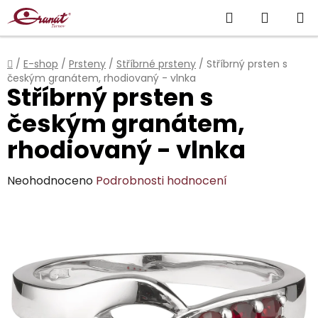
Přejít
Hledat
NÁKUP
na
obsah
KOŠÍK
Domů
/
E-shop
/
Prsteny
/
Stříbrné prsteny
/
Stříbrný prsten s
českým granátem, rhodiovaný - vlnka
Stříbrný prsten s
českým granátem,
rhodiovaný - vlnka
Průměrné
Neohodnoceno
Podrobnosti hodnocení
hodnocení
produktu
je
0,0
z
5
hvězdiček.