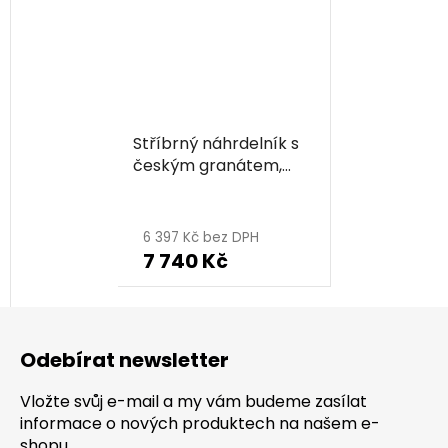
Stříbrný náhrdelník s
českým granátem,
rhodiovaný - vlnka
6 397 Kč bez DPH
7 740 Kč
Z
á
Odebírat newsletter
p
a
Vložte svůj e-mail a my vám budeme zasílat
t
informace o nových produktech na našem e-
shopu.