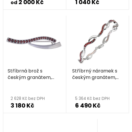
2 000 Kč
1 040 Kč
od
Stříbrná brož s
Stříbrný náramek s
českým granátem,
českým granátem,
rhodiovaná - vlnka
rhodiovaný - vlnka
2 628 Kč bez DPH
5 364 Kč bez DPH
3 180 Kč
6 490 Kč