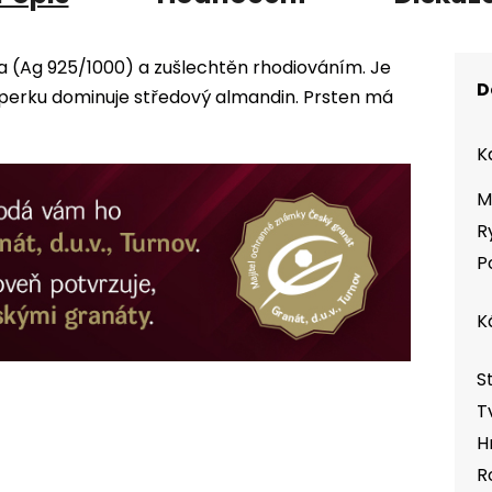
ra (Ag 925/1000) a zušlechtěn rhodiováním. Je
D
erku dominuje středový almandin. Prsten má
K
M
R
P
K
S
T
H
R