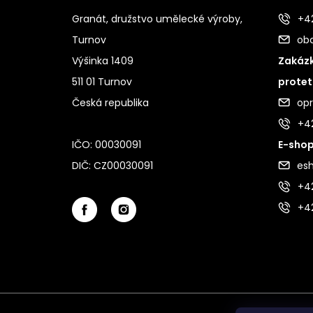
Granát, družstvo umělecké výroby,
+42
Turnov
ob
Výšinka 1409
Zakázk
511 01 Turnov
protet
Česká republika
op
+4
IČO: 00030091
E-shop
DIČ: CZ00030091
es
+42
+4