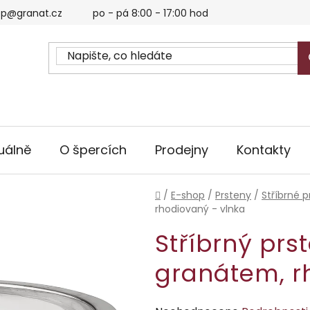
p@granat.cz
po - pá 8:00 - 17:00 hod
uálně
O špercích
Prodejny
Kontakty
Domů
/
E-shop
/
Prsteny
/
Stříbrné p
rhodiovaný - vlnka
Stříbrný prs
granátem, r