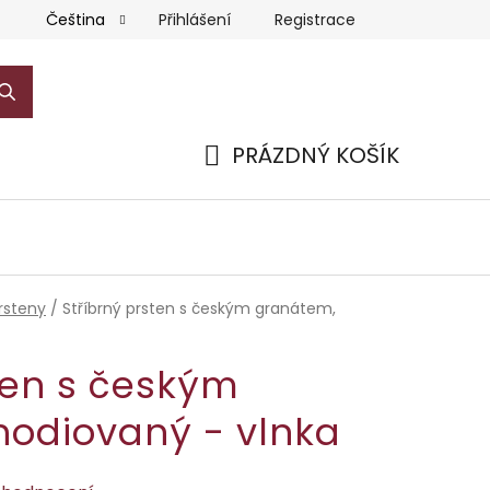
Přihlášení
Registrace
Čeština
PRÁZDNÝ KOŠÍK
NÁKUPNÍ
KOŠÍK
rsteny
/
Stříbrný prsten s českým granátem,
ten s českým
hodiovaný - vlnka