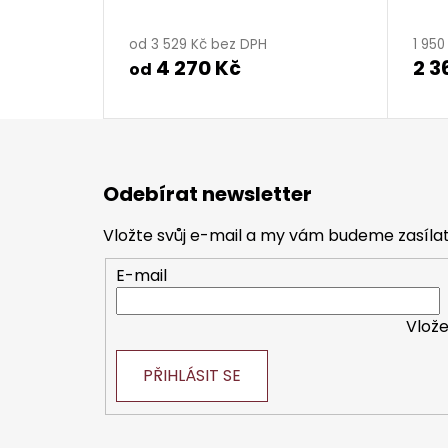
od 3 529 Kč bez DPH
1 95
4 270 Kč
2 3
od
Z
á
Odebírat newsletter
p
a
Vložte svůj e-mail a my vám budeme zasíl
t
E-mail
í
Vlože
PŘIHLÁSIT SE