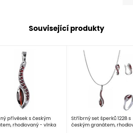
Související produkty
rný přívěsek s českým
Stříbrný set šperků 1228 s
tem, rhodiovaný - vlnka
českým granátem, rhodio
- vlnka