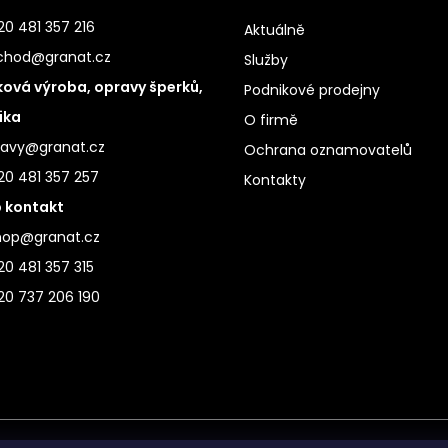
0 481 357 216
Aktuálně
chod@granat.cz
Služby
ová výroba, opravy šperků,
Podnikové prodejny
ika
O firmě
ravy@granat.cz
Ochrana oznamovatelů
20 481 357 257
Kontakty
 kontakt
hop@granat.cz
0 481 357 315
20 737 206 190