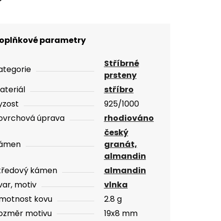
oplňkové parametry
Stříbrné
ategorie
prsteny
ateriál
stříbro
yzost
925/1000
ovrchová úprava
rhodiováno
český
ámen
granát,
almandin
tředový kámen
almandin
var, motiv
vlnka
motnost kovu
2.8 g
ozměr motivu
19x8 mm