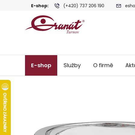
Přejít
E-shop:
(+420) 737 206 190
esho
na
obsah
E-shop
Služby
O firmě
Akt