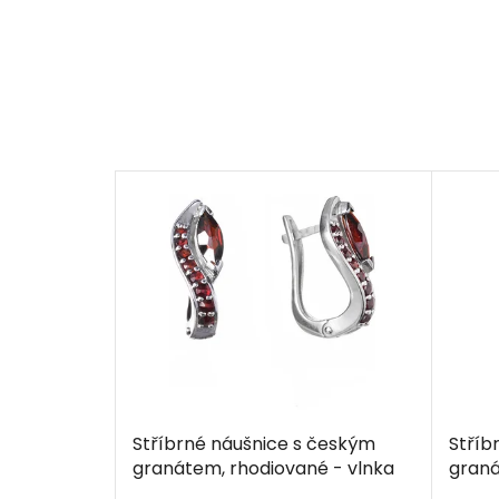
Stříbrné náušnice s českým
Stříb
granátem, rhodiované - vlnka
graná