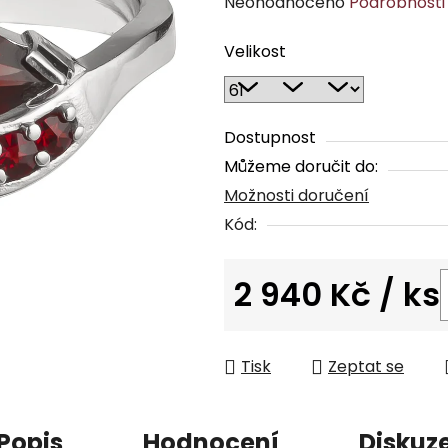
Průměrné
Neohodnoceno
Podrobnosti
hodnocení
Velikost
produktu
je
0,0
z
Dostupnost
5
Můžeme doručit do:
hvězdiček.
Možnosti doručení
Kód:
2 940 Kč
/ ks
Měrná cena:
Tisk
Zeptat se
Popis
Hodnocení
Diskuz