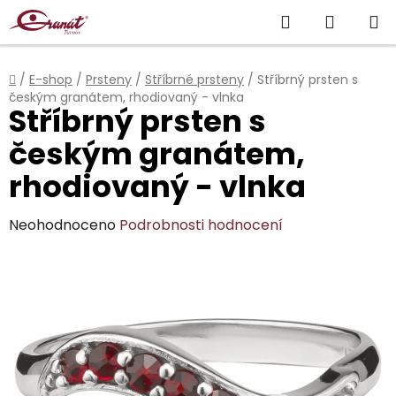
Přejít
Hledat
NÁKUP
na
obsah
KOŠÍK
Domů
/
E-shop
/
Prsteny
/
Stříbrné prsteny
/
Stříbrný prsten s
českým granátem, rhodiovaný - vlnka
Stříbrný prsten s
českým granátem,
rhodiovaný - vlnka
Průměrné
Neohodnoceno
Podrobnosti hodnocení
hodnocení
produktu
je
0,0
z
5
hvězdiček.