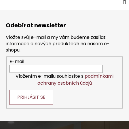
Z
á
Odebírat newsletter
p
a
Vložte svůj e-mail a my vám budeme zasílat
t
informace o nových produktech na našem e-
í
shopu.
E-mail
Vložením e-mailu souhlasíte s
podmínkami
ochrany osobních údajů
PŘIHLÁSIT SE