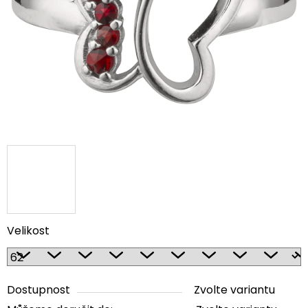
5
hvězdiček.
Velikost
Dostupnost
Zvolte variantu