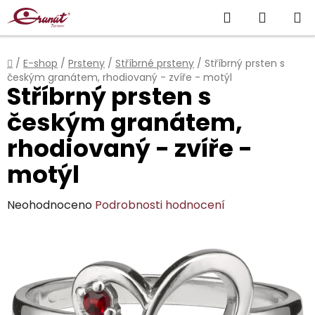
Přejít
Hledat
NÁKUP
na
obsah
KOŠÍK
Domů
/
E-shop
/
Prsteny
/
Stříbrné prsteny
/
Stříbrný prsten s
českým granátem, rhodiovaný - zvíře - motýl
Stříbrný prsten s
českým granátem,
rhodiovaný - zvíře -
motýl
Průměrné
Neohodnoceno
Podrobnosti hodnocení
hodnocení
produktu
je
0,0
z