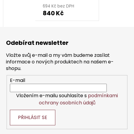
694 Kč bez DPH
840 Kč
Z
á
Odebírat newsletter
p
a
Vložte svůj e-mail a my vám budeme zasílat
t
informace o nových produktech na našem e-
í
shopu.
E-mail
Vložením e-mailu souhlasíte s
podmínkami
ochrany osobních údajů
PŘIHLÁSIT SE