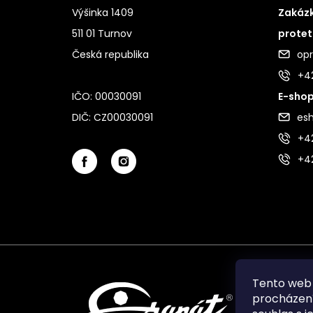
Výšinka 1409
Zakázk
511 01 Turnov
protet
Česká republika
op
+4
IČO: 00030091
E-shop
DIČ: CZ00030091
es
+42
+4
Tento web 
procházení