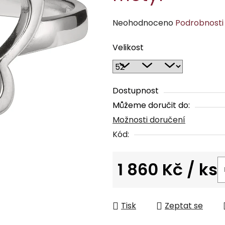
Průměrné
Neohodnoceno
Podrobnosti
hodnocení
Velikost
produktu
je
0,0
z
Dostupnost
5
Můžeme doručit do:
hvězdiček.
Možnosti doručení
Kód:
1 860 Kč
/ ks
Měrná cena:
Tisk
Zeptat se