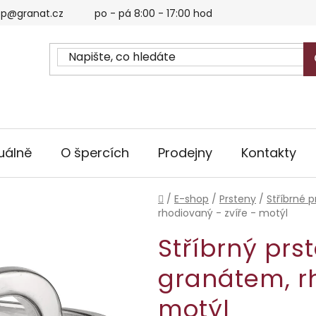
p@granat.cz
po - pá 8:00 - 17:00 hod
uálně
O špercích
Prodejny
Kontakty
Domů
/
E-shop
/
Prsteny
/
Stříbrné p
rhodiovaný - zvíře - motýl
Stříbrný prs
granátem, rh
motýl