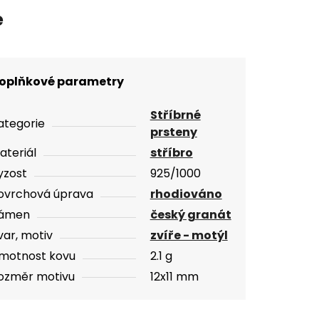
e
oplňkové parametry
Stříbrné
ategorie
prsteny
ateriál
stříbro
yzost
925/1000
ovrchová úprava
rhodiováno
ámen
český granát
var, motiv
zvíře - motýl
motnost kovu
2.1 g
ozměr motivu
12x11 mm