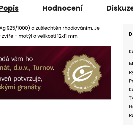
Popis
Hodnocení
Diskuz
(Ag 925/1000) a zušlechtěn rhodiováním. Je
D
íře - motýl o velikosti 12x11 mm.
K
M
R
P
K
T
H
R