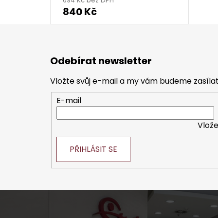
694 Kč bez DPH
840 Kč
Z
á
Odebírat newsletter
p
a
Vložte svůj e-mail a my vám budeme zasíl
t
E-mail
í
Vlože
PŘIHLÁSIT SE