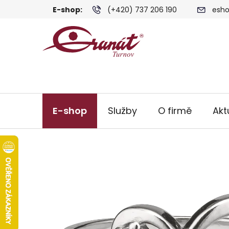
Přejít
E-shop:
(+420) 737 206 190
esho
na
obsah
E-shop
Služby
O firmě
Akt