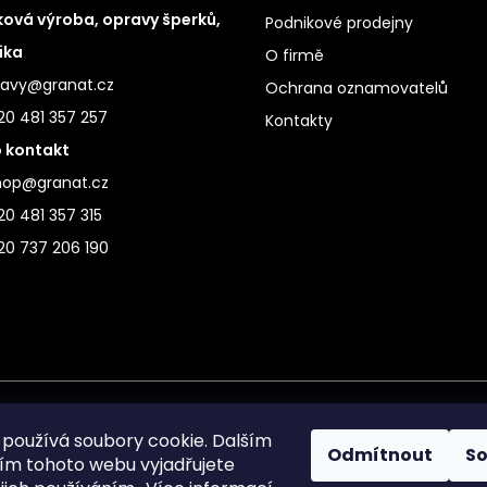
ová výroba, opravy šperků,
Podnikové prodejny
ika
O firmě
ravy@granat.cz
Ochrana oznamovatelů
20 481 357 257
Kontakty
 kontakt
hop@granat.cz
0 481 357 315
20 737 206 190
používá soubory cookie. Dalším
Odmítnout
S
m tohoto webu vyjadřujete