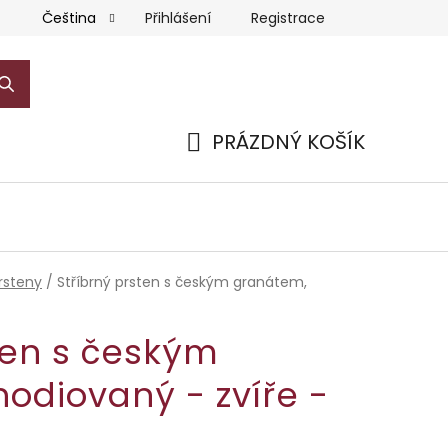
Přihlášení
Registrace
Čeština
PRÁZDNÝ KOŠÍK
NÁKUPNÍ
KOŠÍK
rsteny
/
Stříbrný prsten s českým granátem,
ten s českým
odiovaný - zvíře -