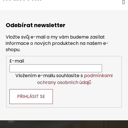
Z
á
Odebírat newsletter
p
a
Vložte svůj e-mail a my vám budeme zasílat
t
informace o nových produktech na našem e-
í
shopu.
E-mail
Vložením e-mailu souhlasíte s
podmínkami
ochrany osobních údajů
PŘIHLÁSIT SE