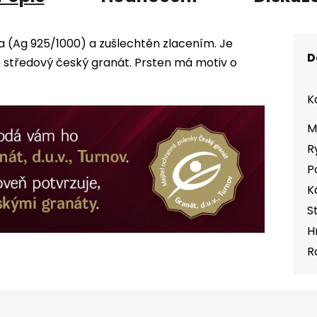
ra (Ag 925/1000) a zušlechtěn zlacením. Je
D
středový český granát. Prsten má motiv o
K
M
R
P
K
S
H
R