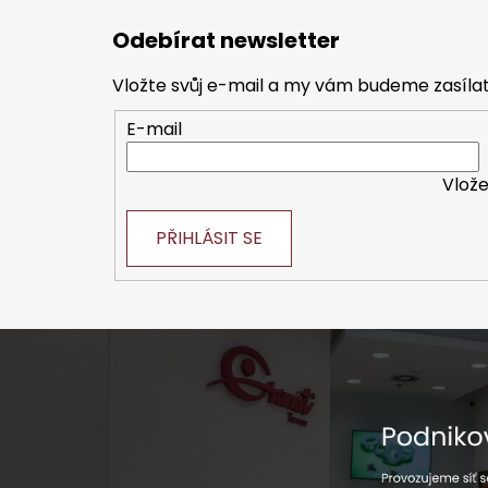
á
Odebírat newsletter
p
a
Vložte svůj e-mail a my vám budeme zasíl
t
E-mail
í
Vlože
PŘIHLÁSIT SE