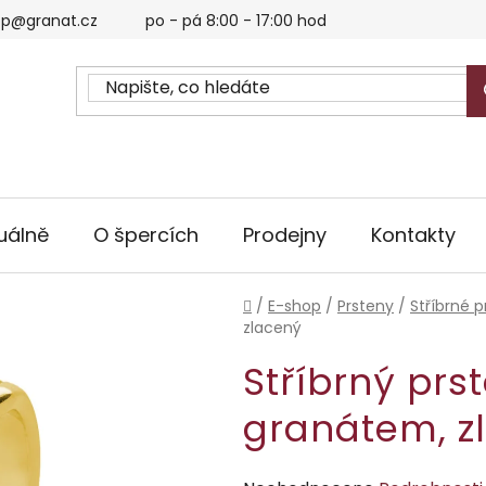
p@granat.cz
po - pá 8:00 - 17:00 hod
uálně
O špercích
Prodejny
Kontakty
Domů
/
E-shop
/
Prsteny
/
Stříbrné p
zlacený
Stříbrný prs
granátem, z