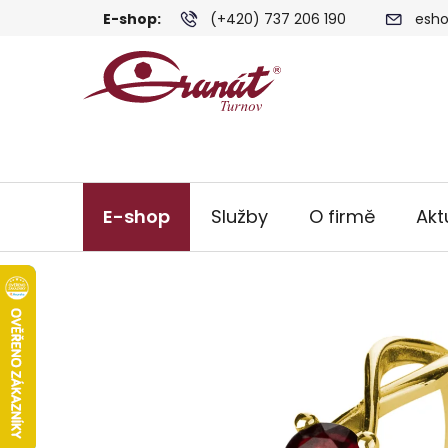
Přejít
E-shop:
(+420) 737 206 190
esho
na
obsah
E-shop
Služby
O firmě
Akt