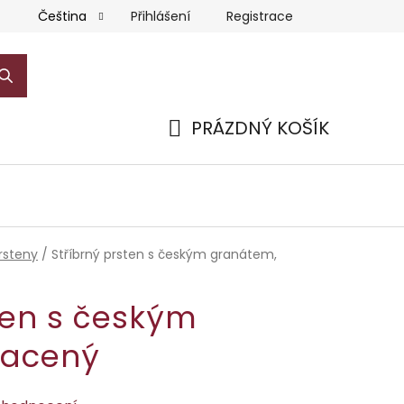
Přihlášení
Registrace
Čeština
PRÁZDNÝ KOŠÍK
NÁKUPNÍ
KOŠÍK
rsteny
/
Stříbrný prsten s českým granátem,
ten s českým
lacený