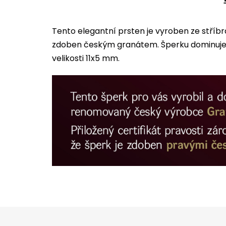
Tento elegantní prsten je vyroben ze stříb
zdoben českým granátem. Šperku dominuje 
velikosti 11x5 mm.
Z