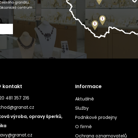
ý kontakt
Informace
0 481 357 216
Aktuálně
chod@granat.cz
Služby
ová výroba, opravy šperků,
Podnikové prodejny
ika
O firmě
ravy@granat.cz
Ochrana oznamovatelů