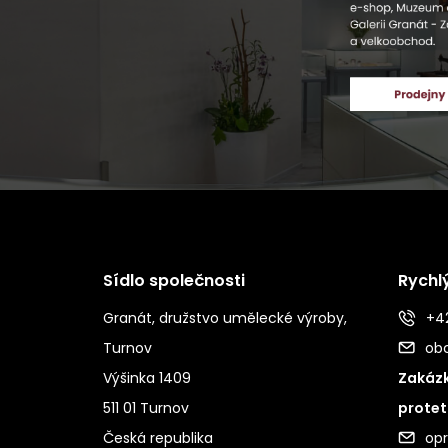
Sídlo společnosti
Rychl
Granát, družstvo umělecké výroby,
+42
Turnov
ob
Výšinka 1409
Zakázk
511 01 Turnov
protet
Česká republika
op