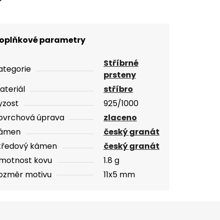
oplňkové parametry
Stříbrné
ategorie
prsteny
ateriál
stříbro
yzost
925/1000
ovrchová úprava
zlaceno
ámen
český granát
tředový kámen
český granát
motnost kovu
1.8 g
ozměr motivu
11x5 mm