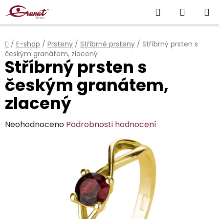
Přejít
Hledat
NÁKUP
na
obsah
KOŠÍK
Domů
/
E-shop
/
Prsteny
/
Stříbrné prsteny
/
Stříbrný prsten s
českým granátem, zlacený
Stříbrný prsten s
českým granátem,
zlacený
Průměrné
Neohodnoceno
Podrobnosti hodnocení
hodnocení
produktu
je
0,0
z
5
hvězdiček.