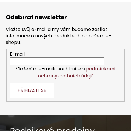
Z
á
Odebírat newsletter
p
a
Vložte svůj e-mail a my vám budeme zasílat
t
informace o nových produktech na našem e-
í
shopu.
E-mail
Vložením e-mailu souhlasíte s
podmínkami
ochrany osobních údajů
PŘIHLÁSIT SE