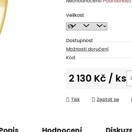
Průměrné
Neohodnoceno
Podrobnosti
hodnocení
Velikost
produktu
je
0,0
z
Dostupnost
5
Možnosti doručení
hvězdiček.
Kód:
2 130 Kč
/ ks
Měrná cena:
Tisk
Zeptat se
Popis
Hodnocení
Diskuz