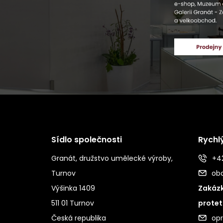
Sídlo společnosti
Rychl
Granát, družstvo umělecké výroby,
+42
Turnov
ob
Výšinka 1409
Zakázk
511 01 Turnov
protet
Česká republika
op