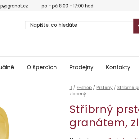
p@granat.cz
po - pá 8:00 - 17:00 hod
uálně
O špercích
Prodejny
Kontakty
Domů
/
E-shop
/
Prsteny
/
Stříbrné p
zlacený
Stříbrný prs
granátem, z