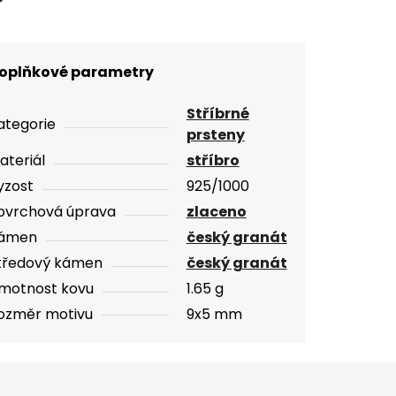
oplňkové parametry
Stříbrné
ategorie
prsteny
ateriál
stříbro
yzost
925/1000
ovrchová úprava
zlaceno
ámen
český granát
tředový kámen
český granát
motnost kovu
1.65 g
ozměr motivu
9x5 mm