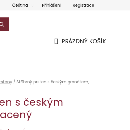
Přihlášení
Registrace
Čeština
PRÁZDNÝ KOŠÍK
NÁKUPNÍ
KOŠÍK
rsteny
/
Stříbrný prsten s českým granátem,
ten s českým
lacený