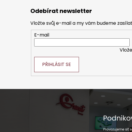
á
Odebírat newsletter
p
a
Vložte svůj e-mail a my vám budeme zasíl
t
E-mail
í
Vlože
PŘIHLÁSIT SE