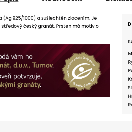
ra (Ag 925/1000) a zušlechtěn zlacením. Je
D
středový český granát. Prsten má motiv o
K
M
R
P
K
S
H
R