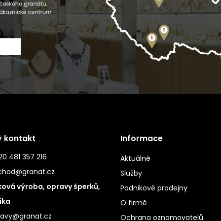
ý kontakt
Informace
0 481 357 216
Aktuálně
chod@granat.cz
Služby
ová výroba, opravy šperků,
Podnikové prodejny
ika
O firmě
ravy@granat.cz
Ochrana oznamovatelů