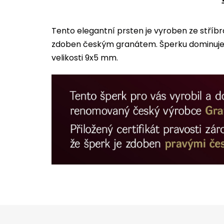
Tento elegantní prsten je vyroben ze stříb
zdoben českým granátem. Šperku dominuje 
velikosti 9x5 mm.
Z