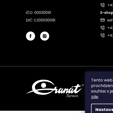
+4
IČO: 00030091
E-shop
DIČ: CZ00030091
es
+42
+4
Tento web 
procházení
souhlas s j
zde
.
Nastave