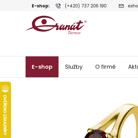
Přejít
E-shop:
(+420) 737 206 190
esho
na
obsah
E-shop
Služby
O firmě
Akt