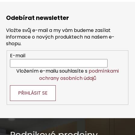
Z
á
Odebírat newsletter
p
a
Vložte svůj e-mail a my vám budeme zasílat
t
informace o nových produktech na našem e-
í
shopu.
E-mail
Vložením e-mailu souhlasíte s
podmínkami
ochrany osobních údajů
PŘIHLÁSIT SE