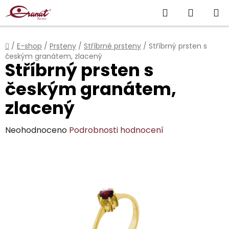
Přejít
Hledat
NÁKUP
na
obsah
KOŠÍK
Domů
/
E-shop
/
Prsteny
/
Stříbrné prsteny
/
Stříbrný prsten s
českým granátem, zlacený
Stříbrný prsten s
českým granátem,
zlacený
Průměrné
Neohodnoceno
Podrobnosti hodnocení
hodnocení
produktu
je
0,0
z
5
hvězdiček.