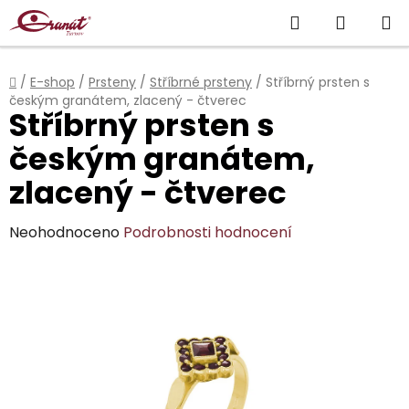
Přejít
Hledat
NÁKUP
na
obsah
KOŠÍK
Domů
/
E-shop
/
Prsteny
/
Stříbrné prsteny
/
Stříbrný prsten s
českým granátem, zlacený - čtverec
Stříbrný prsten s
českým granátem,
zlacený - čtverec
Průměrné
Neohodnoceno
Podrobnosti hodnocení
hodnocení
produktu
je
0,0
z
5
hvězdiček.