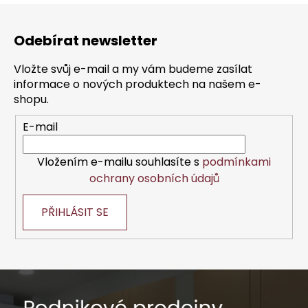
Z
á
Odebírat newsletter
p
a
Vložte svůj e-mail a my vám budeme zasílat
t
informace o nových produktech na našem e-
í
shopu.
E-mail
Vložením e-mailu souhlasíte s
podmínkami
ochrany osobních údajů
PŘIHLÁSIT SE