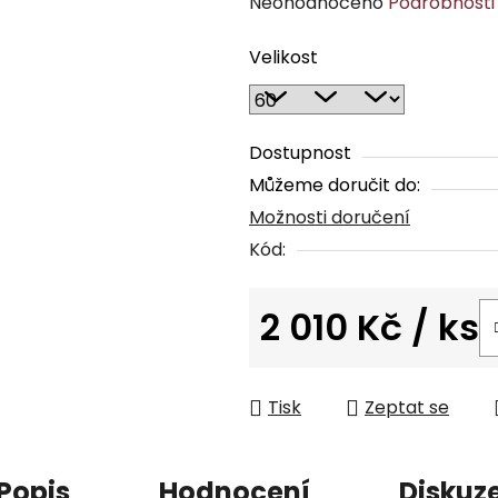
Průměrné
Neohodnoceno
Podrobnosti
hodnocení
Velikost
produktu
je
0,0
z
Dostupnost
5
Můžeme doručit do:
hvězdiček.
Možnosti doručení
Kód:
2 010 Kč
/ ks
Měrná cena:
Tisk
Zeptat se
Popis
Hodnocení
Diskuz