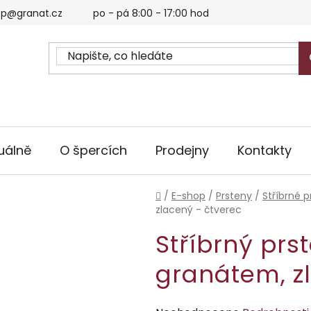
p@granat.cz
po - pá 8:00 - 17:00 hod
uálně
O špercích
Prodejny
Kontakty
Domů
/
E-shop
/
Prsteny
/
Stříbrné p
zlacený - čtverec
Stříbrný prs
granátem, z