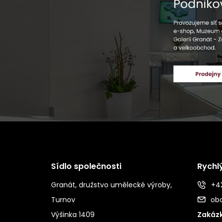
Sídlo společnosti
Rychl
Granát, družstvo umělecké výroby,
+42
Turnov
ob
Výšinka 1409
Zakázk