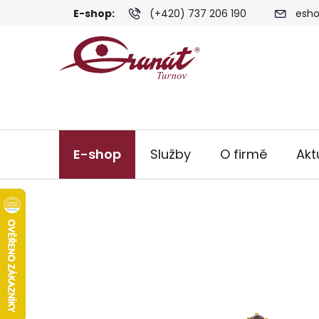
Přejít
E-shop:
(+420) 737 206 190
esho
na
obsah
E-shop
Služby
O firmě
Akt