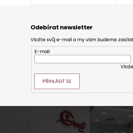
Z
á
Odebírat newsletter
p
a
Vložte svůj e-mail a my vám budeme zasíl
t
E-mail
í
Vlože
PŘIHLÁSIT SE