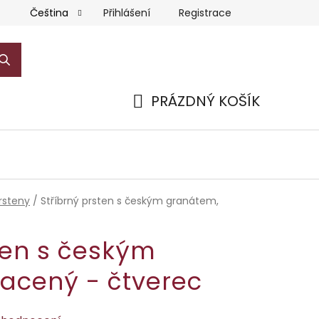
Přihlášení
Registrace
Čeština
PRÁZDNÝ KOŠÍK
NÁKUPNÍ
KOŠÍK
rsteny
/
Stříbrný prsten s českým granátem,
ten s českým
lacený - čtverec