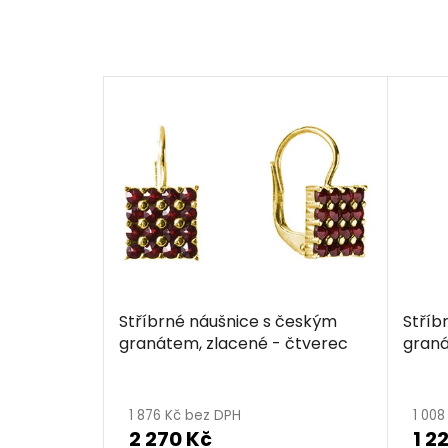
Stříbrné náušnice s českým
Stříb
granátem, zlacené - čtverec
graná
1 876 Kč bez DPH
1 00
2 270 Kč
1 2