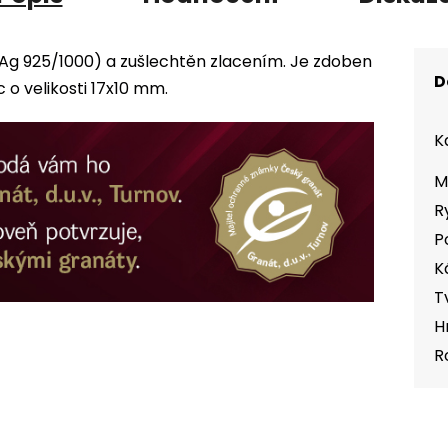
 (Ag 925/1000) a zušlechtěn zlacením. Je zdoben
D
o velikosti 17x10 mm.
K
M
R
P
K
T
H
R