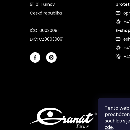
511 01 Turnov
protet
Česká republika
op
+4
IČO: 00030091
E-shop
DIČ: CZ00030091
es
+42
+4
Tento web 
procházení
souhlas s j
zde
.