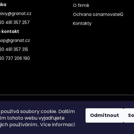
ika
O firmě
ravy@granat.cz
Ochrana oznamovatelů
20 481 357 257
Kontakty
 kontakt
hop@granat.cz
0 481 357 315
20 737 206 190
používá soubory cookie. Dalším
Odmítnout
S
m tohoto webu vyjadřujete
ejich používáním.. Více informací