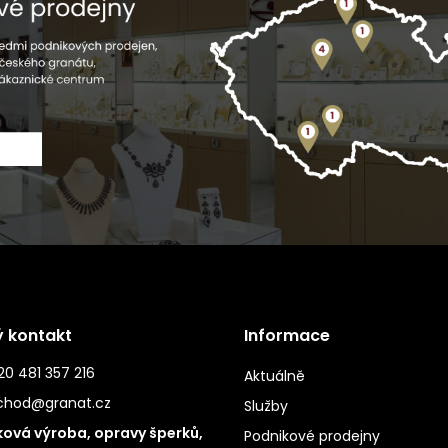
ý kontakt
Informace
0 481 357 216
Aktuálně
chod@granat.cz
Služby
ová výroba, opravy šperků,
Podnikové prodejny