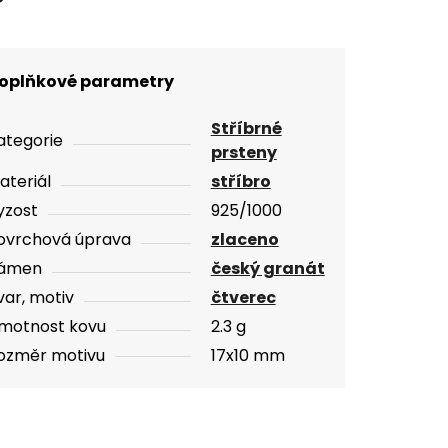
oplňkové parametry
Stříbrné
ategorie
prsteny
ateriál
stříbro
yzost
925/1000
ovrchová úprava
zlaceno
ámen
český granát
var, motiv
čtverec
motnost kovu
2.3 g
ozměr motivu
17x10 mm