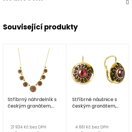
Související produkty
Stříbrný náhrdelník s
Stříbrné náušnice s
českým granátem,
českým granátem,
zlacený - kruh
zlacené - kruh
21 934 Kč bez DPH
4 661 Kč bez DPH