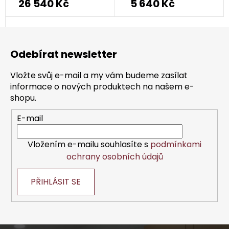
26 540 Kč
5 640 Kč
Z
á
Odebírat newsletter
p
a
Vložte svůj e-mail a my vám budeme zasílat
t
informace o nových produktech na našem e-
í
shopu.
E-mail
Vložením e-mailu souhlasíte s
podmínkami
ochrany osobních údajů
PŘIHLÁSIT SE