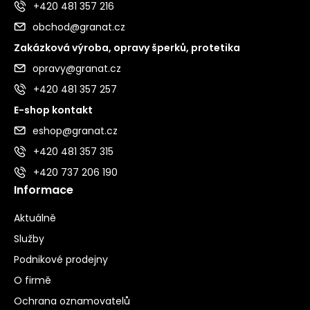
+420 481 357 216
obchod@granat.cz
Zakázková výroba, opravy šperků, protetika
opravy@granat.cz
+420 481 357 257
E-shop kontakt
eshop@granat.cz
+420 481 357 315
+420 737 206 190
Informace
Aktuálně
Služby
Podnikové prodejny
O firmě
Ochrana oznamovatelů