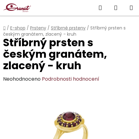
Přejít
Hledat
NÁKUP
na
obsah
KOŠÍK
Domů
/
E-shop
/
Prsteny
/
Stříbrné prsteny
/
Stříbrný prsten s
českým granátem, zlacený - kruh
Stříbrný prsten s
českým granátem,
zlacený - kruh
Průměrné
Neohodnoceno
Podrobnosti hodnocení
hodnocení
produktu
je
0,0
z
5
hvězdiček.