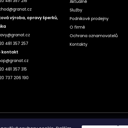
0 481 357 216
Aktuálně
chod@granat.cz
Služby
ová výroba, opravy šperků,
Podnikové prodejny
ika
O firmě
ravy@granat.cz
Ochrana oznamovatelů
20 481 357 257
Kontakty
 kontakt
hop@granat.cz
0 481 357 315
20 737 206 190