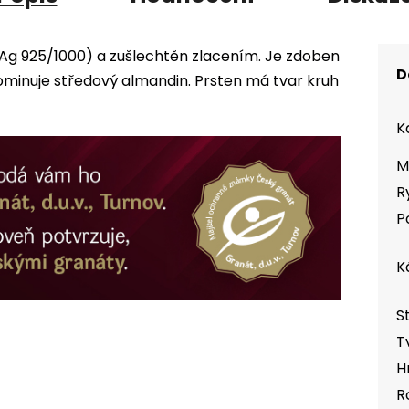
 (Ag 925/1000) a zušlechtěn zlacením. Je zdoben
D
inuje středový almandin. Prsten má tvar kruh
K
M
R
P
K
S
T
H
R