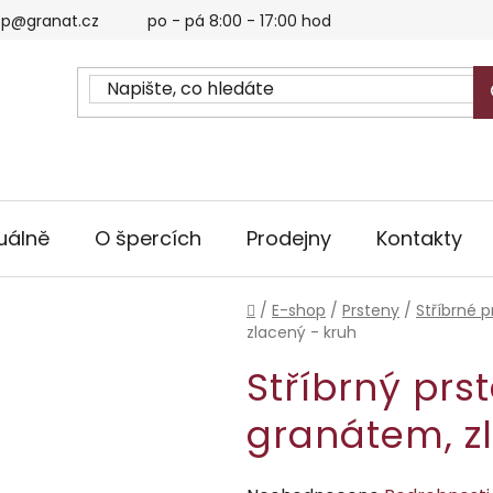
p@granat.cz
po - pá 8:00 - 17:00 hod
uálně
O špercích
Prodejny
Kontakty
Domů
/
E-shop
/
Prsteny
/
Stříbrné p
zlacený - kruh
Stříbrný prs
granátem, z