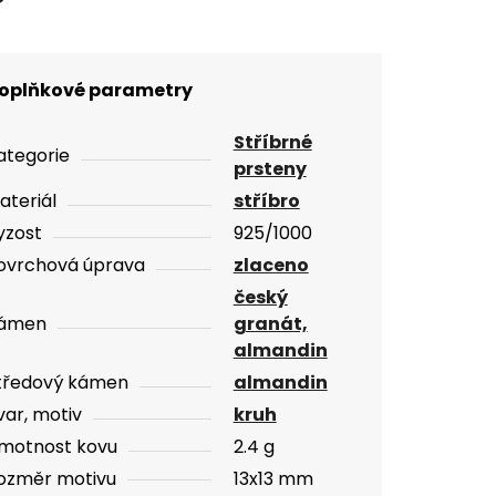
oplňkové parametry
Stříbrné
ategorie
prsteny
ateriál
stříbro
yzost
925/1000
ovrchová úprava
zlaceno
český
ámen
granát,
almandin
tředový kámen
almandin
var, motiv
kruh
motnost kovu
2.4 g
ozměr motivu
13x13 mm