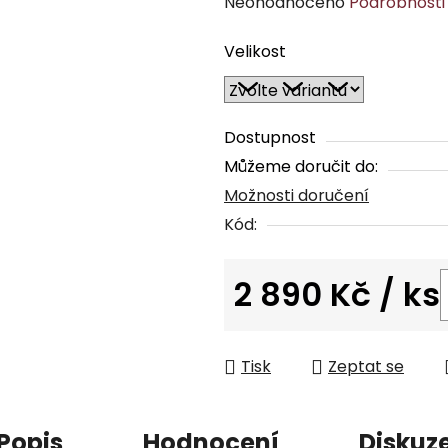
Průměrné
Neohodnoceno
Podrobnosti
hodnocení
Velikost
produktu
je
0,0
z
Dostupnost
5
Můžeme doručit do:
hvězdiček.
Možnosti doručení
Kód:
2 890 Kč
/ ks
Měrná cena:
Tisk
Zeptat se
Popis
Hodnocení
Diskuz