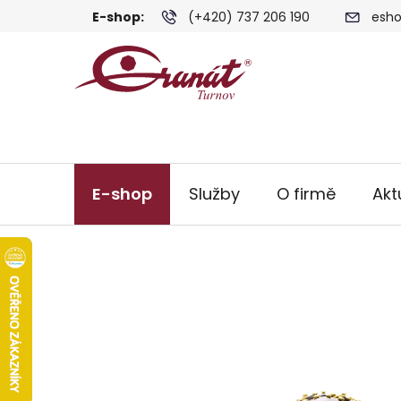
Přejít
E-shop:
(+420) 737 206 190
esho
na
obsah
E-shop
Služby
O firmě
Akt