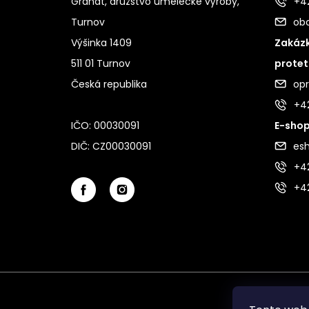
Granát, družstvo umělecké výroby,
+42
Turnov
ob
Výšinka 1409
Zakázk
511 01 Turnov
protet
Česká republika
op
+4
IČO: 00030091
E-shop
DIČ: CZ00030091
es
+42
+4