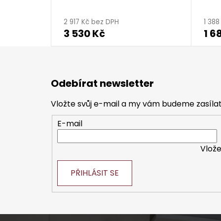
2 917 Kč bez DPH
1 38
3 530 Kč
1 6
Z
á
Odebírat newsletter
p
a
Vložte svůj e-mail a my vám budeme zasíl
t
E-mail
í
Vlože
PŘIHLÁSIT SE