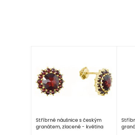
Stříbrné náušnice s českým
Stříb
granátem, zlacené - květina
graná