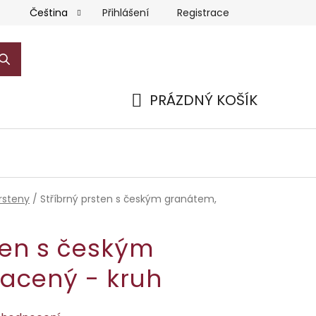
Přihlášení
Registrace
Čeština
PRÁZDNÝ KOŠÍK
NÁKUPNÍ
KOŠÍK
rsteny
/
Stříbrný prsten s českým granátem,
ten s českým
lacený - kruh