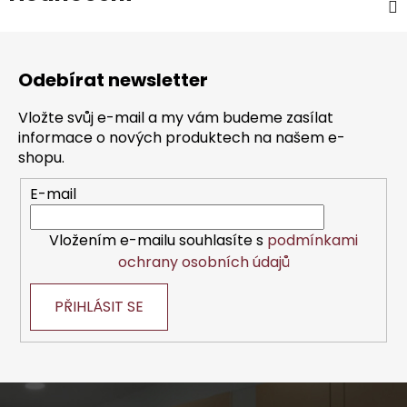
Z
á
Odebírat newsletter
p
a
Vložte svůj e-mail a my vám budeme zasílat
t
informace o nových produktech na našem e-
í
shopu.
E-mail
Vložením e-mailu souhlasíte s
podmínkami
ochrany osobních údajů
PŘIHLÁSIT SE