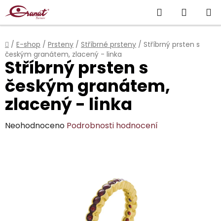
Přejít
Hledat
NÁKUP
na
obsah
KOŠÍK
Domů
/
E-shop
/
Prsteny
/
Stříbrné prsteny
/
Stříbrný prsten s
českým granátem, zlacený - linka
Stříbrný prsten s
českým granátem,
zlacený - linka
Průměrné
Neohodnoceno
Podrobnosti hodnocení
hodnocení
produktu
je
0,0
z
5
hvězdiček.