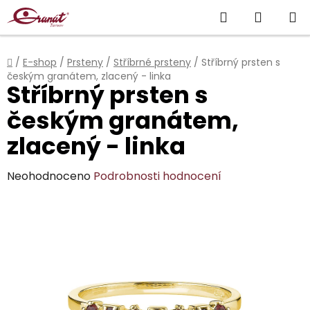
Přejít
Hledat
NÁKUP
na
obsah
KOŠÍK
Domů
/
E-shop
/
Prsteny
/
Stříbrné prsteny
/
Stříbrný prsten s
českým granátem, zlacený - linka
Stříbrný prsten s
českým granátem,
zlacený - linka
Průměrné
Neohodnoceno
Podrobnosti hodnocení
hodnocení
produktu
je
0,0
z
5
hvězdiček.