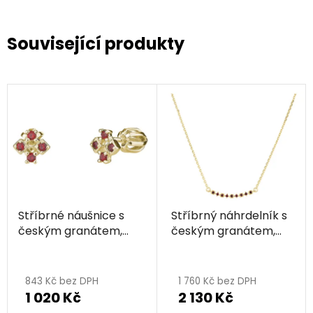
Související produkty
Stříbrné náušnice s
Stříbrný náhrdelník s
českým granátem,
českým granátem,
zlacené - čtverec
zlacený - linka
843 Kč bez DPH
1 760 Kč bez DPH
1 020 Kč
2 130 Kč