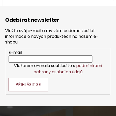
Z
á
Odebírat newsletter
p
a
Vložte svůj e-mail a my vám budeme zasílat
t
informace o nových produktech na našem e-
í
shopu.
E-mail
Vložením e-mailu souhlasíte s
podmínkami
ochrany osobních údajů
PŘIHLÁSIT SE