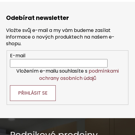
Z
á
Odebírat newsletter
p
a
Vložte svůj e-mail a my vám budeme zasílat
t
informace o nových produktech na našem e-
í
shopu.
E-mail
Vložením e-mailu souhlasíte s
podmínkami
ochrany osobních údajů
PŘIHLÁSIT SE