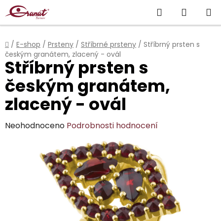
Přejít
Hledat
NÁKUP
na
obsah
KOŠÍK
Domů
/
E-shop
/
Prsteny
/
Stříbrné prsteny
/
Stříbrný prsten s
českým granátem, zlacený - ovál
Stříbrný prsten s
českým granátem,
zlacený - ovál
Průměrné
Neohodnoceno
Podrobnosti hodnocení
hodnocení
produktu
je
0,0
z
5
hvězdiček.