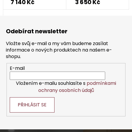
7 140 Kč
3 650 Kč
Z
á
Odebírat newsletter
p
a
Vložte svůj e-mail a my vám budeme zasílat
t
informace o nových produktech na našem e-
í
shopu.
E-mail
Vložením e-mailu souhlasíte s
podmínkami
ochrany osobních údajů
PŘIHLÁSIT SE