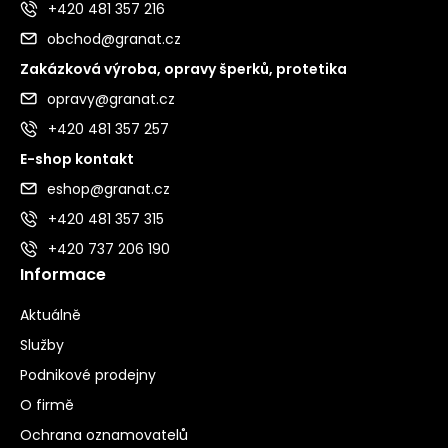
+420 481 357 216
obchod@granat.cz
Zakázková výroba, opravy šperků, protetika
opravy@granat.cz
+420 481 357 257
E-shop kontakt
eshop@granat.cz
+420 481 357 315
+420 737 206 190
Informace
Aktuálně
Služby
Podnikové prodejny
O firmě
Ochrana oznamovatelů