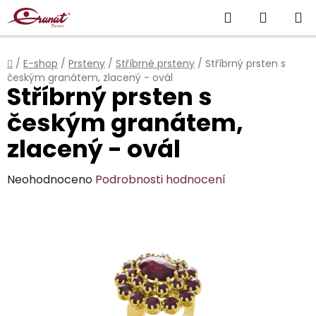
Přejít
Hledat
NÁKUP
na
obsah
KOŠÍK
Domů
/
E-shop
/
Prsteny
/
Stříbrné prsteny
/
Stříbrný prsten s
českým granátem, zlacený - ovál
Stříbrný prsten s
českým granátem,
zlacený - ovál
Průměrné
Neohodnoceno
Podrobnosti hodnocení
hodnocení
produktu
je
0,0
z
5
hvězdiček.