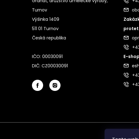
Granát, družstvo umělecké výroby,
+42
Turnov
ob
Výšinka 1409
Zakázk
511 01 Turnov
protet
Česká republika
op
+4
IČO: 00030091
E-shop
DIČ: CZ00030091
es
+42
+4