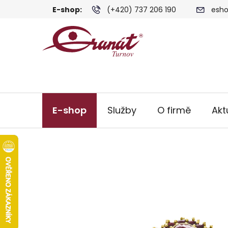
Přejít
E-shop:
(+420) 737 206 190
esho
na
obsah
E-shop
Služby
O firmě
Akt