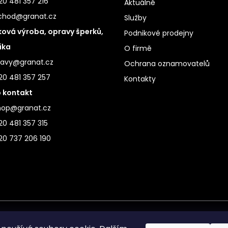
0 481 357 216
Aktuálně
chod@granat.cz
Služby
ová výroba, opravy šperků,
Podnikové prodejny
ika
O firmě
ravy@granat.cz
Ochrana oznamovatelů
20 481 357 257
Kontakty
 kontakt
hop@granat.cz
0 481 357 315
20 737 206 190