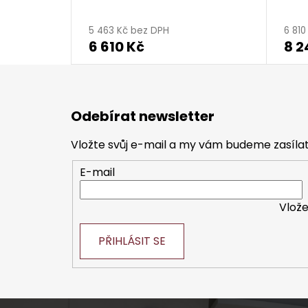
5 463 Kč bez DPH
6 81
6 610 Kč
8 2
Z
á
Odebírat newsletter
p
a
Vložte svůj e-mail a my vám budeme zasíl
t
E-mail
í
Vlože
PŘIHLÁSIT SE