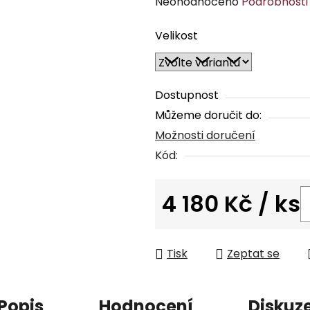
Průměrné
Neohodnoceno
Podrobnosti
hodnocení
Velikost
produktu
je
0,0
z
Dostupnost
5
Můžeme doručit do:
hvězdiček.
Možnosti doručení
Kód:
4 180 Kč
/ ks
Měrná cena:
Tisk
Zeptat se
Popis
Hodnocení
Diskuz