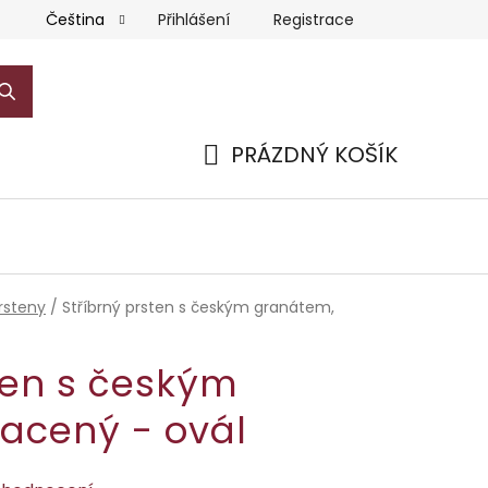
Přihlášení
Registrace
Čeština
PRÁZDNÝ KOŠÍK
NÁKUPNÍ
KOŠÍK
rsteny
/
Stříbrný prsten s českým granátem,
ten s českým
lacený - ovál