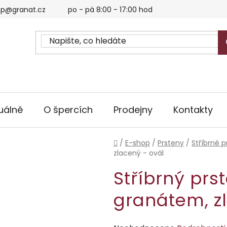
p@granat.cz
po - pá 8:00 - 17:00 hod
uálně
O špercích
Prodejny
Kontakty
Domů
/
E-shop
/
Prsteny
/
Stříbrné p
zlacený - ovál
Stříbrný prs
granátem, z