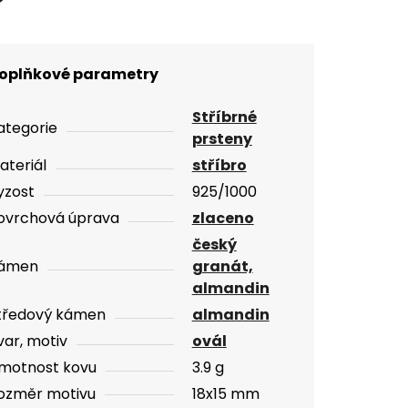
oplňkové parametry
Stříbrné
ategorie
prsteny
ateriál
stříbro
yzost
925/1000
ovrchová úprava
zlaceno
český
ámen
granát,
almandin
tředový kámen
almandin
var, motiv
ovál
motnost kovu
3.9 g
ozměr motivu
18x15 mm