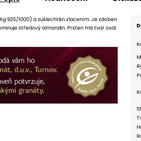
 (Ag 925/1000) a zušlechtěn zlacením. Je zdoben
D
inuje středový almandin. Prsten má tvar ovál
K
M
R
P
K
S
T
H
R