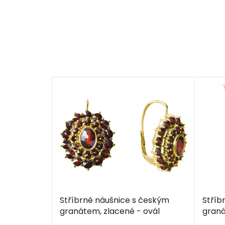
Stříbrné náušnice s českým
Stříb
granátem, zlacené - ovál
graná