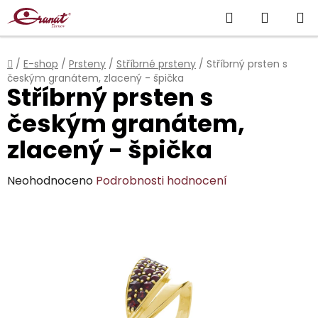
Přejít
Hledat
NÁKUP
na
obsah
KOŠÍK
Domů
/
E-shop
/
Prsteny
/
Stříbrné prsteny
/
Stříbrný prsten s
českým granátem, zlacený - špička
Stříbrný prsten s
českým granátem,
zlacený - špička
Průměrné
Neohodnoceno
Podrobnosti hodnocení
hodnocení
produktu
je
0,0
z
5
hvězdiček.