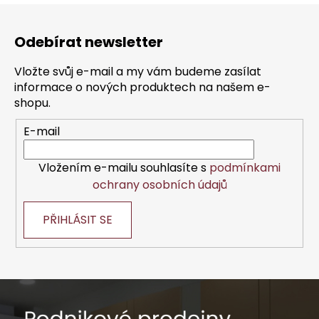
Z
á
Odebírat newsletter
p
a
Vložte svůj e-mail a my vám budeme zasílat
t
informace o nových produktech na našem e-
í
shopu.
E-mail
Vložením e-mailu souhlasíte s
podmínkami
ochrany osobních údajů
PŘIHLÁSIT SE