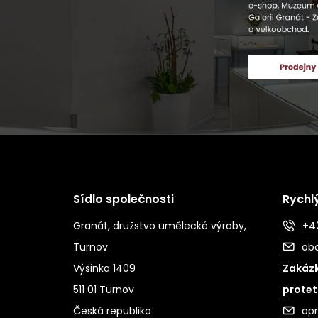
Sídlo společnosti
Rychl
Granát, družstvo umělecké výroby,
+42
Turnov
ob
Výšinka 1409
Zakázk
511 01 Turnov
protet
Česká republika
op