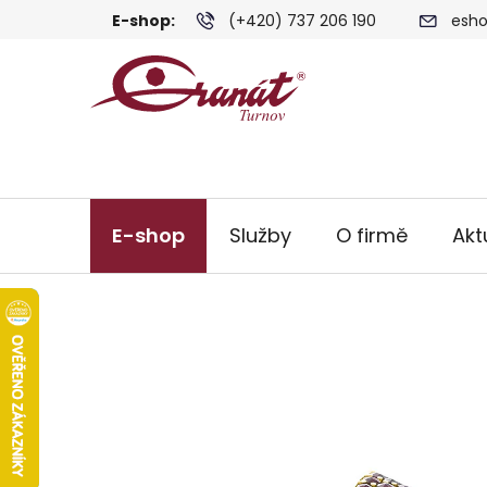
Přejít
E-shop:
(+420) 737 206 190
esho
na
obsah
E-shop
Služby
O firmě
Akt