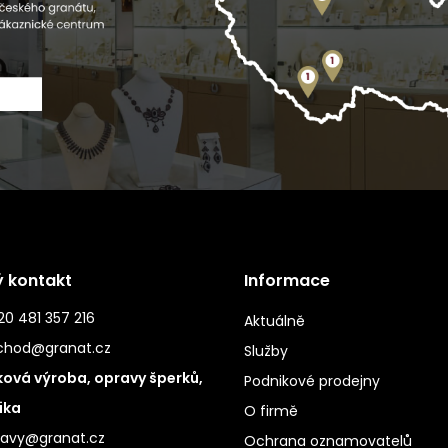
ý kontakt
Informace
0 481 357 216
Aktuálně
chod@granat.cz
Služby
ová výroba, opravy šperků,
Podnikové prodejny
ika
O firmě
ravy@granat.cz
Ochrana oznamovatelů