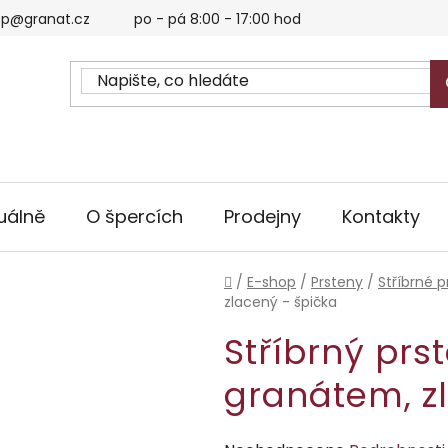
p@granat.cz
po - pá 8:00 - 17:00 hod
uálně
O špercích
Prodejny
Kontakty
Domů
/
E-shop
/
Prsteny
/
Stříbrné p
zlacený - špička
Stříbrný prs
granátem, z