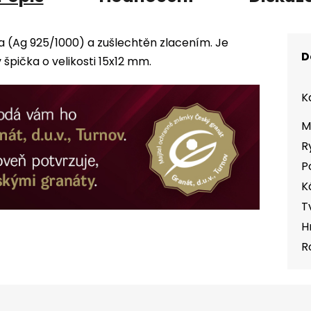
ra (Ag 925/1000) a zušlechtěn zlacením. Je
D
pička o velikosti 15x12 mm.
K
M
R
P
K
T
H
R