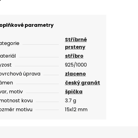
oplňkové parametry
Stříbrné
ategorie
prsteny
ateriál
stříbro
yzost
925/1000
ovrchová úprava
zlaceno
ámen
český granát
var, motiv
špička
motnost kovu
3.7 g
ozměr motivu
15x12 mm