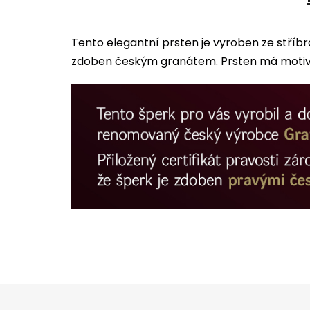
Tento elegantní prsten je vyroben ze stříb
zdoben českým granátem. Prsten má motiv š
Z