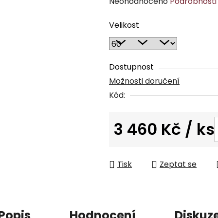
Průměrné
Neohodnoceno
Podrobnosti
hodnocení
Velikost
produktu
je
0,0
z
Dostupnost
5
Možnosti doručení
hvězdiček.
Kód:
3 460 Kč
/ ks
Měrná cena:
Tisk
Zeptat se
Popis
Hodnocení
Diskuz