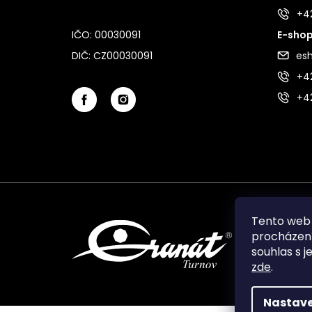
+4
IČO: 00030091
E-shop
DIČ: CZ00030091
es
+42
+4
Tento web 
procházení
souhlas s j
zde
.
Nastave