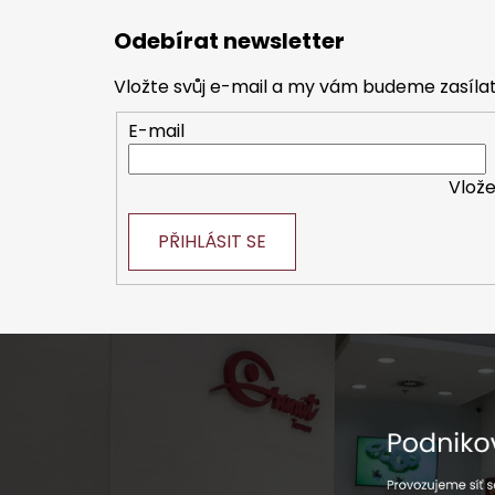
á
Odebírat newsletter
p
a
Vložte svůj e-mail a my vám budeme zasíl
t
E-mail
í
Vlože
PŘIHLÁSIT SE