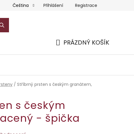
Přihlášení
Registrace
Čeština
PRÁZDNÝ KOŠÍK
NÁKUPNÍ
KOŠÍK
rsteny
/
Stříbrný prsten s českým granátem,
ten s českým
lacený - špička