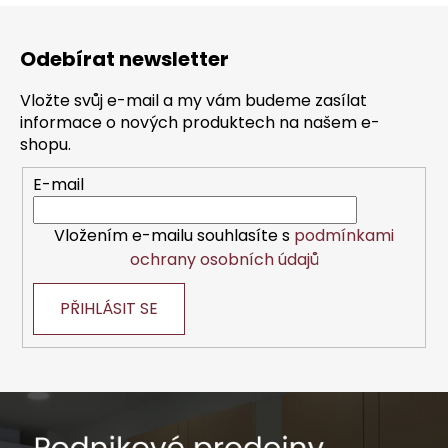
Z
á
Odebírat newsletter
p
a
Vložte svůj e-mail a my vám budeme zasílat
t
informace o nových produktech na našem e-
í
shopu.
E-mail
Vložením e-mailu souhlasíte s
podmínkami
ochrany osobních údajů
PŘIHLÁSIT SE