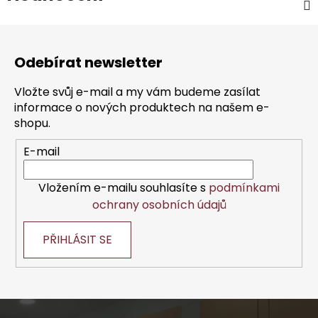
Z
á
Odebírat newsletter
p
a
Vložte svůj e-mail a my vám budeme zasílat
t
informace o nových produktech na našem e-
í
shopu.
E-mail
Vložením e-mailu souhlasíte s
podmínkami
ochrany osobních údajů
PŘIHLÁSIT SE