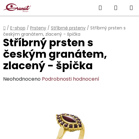
Přejít
Hledat
NÁKUP
na
obsah
KOŠÍK
Domů
/
E-shop
/
Prsteny
/
Stříbrné prsteny
/
Stříbrný prsten s
českým granátem, zlacený - špička
Stříbrný prsten s
českým granátem,
zlacený - špička
Průměrné
Neohodnoceno
Podrobnosti hodnocení
hodnocení
produktu
je
0,0
z
5
hvězdiček.