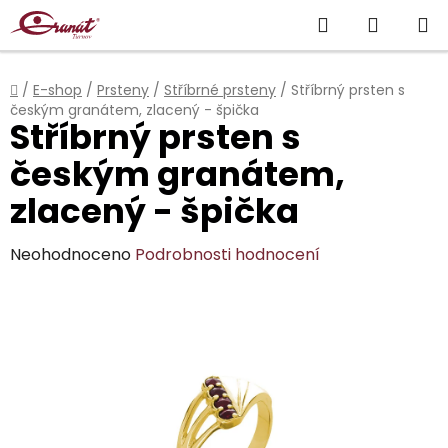
Přejít
Hledat
NÁKUP
na
obsah
KOŠÍK
Domů
/
E-shop
/
Prsteny
/
Stříbrné prsteny
/
Stříbrný prsten s
českým granátem, zlacený - špička
Stříbrný prsten s
českým granátem,
zlacený - špička
Průměrné
Neohodnoceno
Podrobnosti hodnocení
hodnocení
produktu
je
0,0
z
5
hvězdiček.