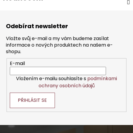
Z
á
Odebírat newsletter
p
a
Vložte svůj e-mail a my vám budeme zasílat
t
informace o nových produktech na našem e-
í
shopu.
E-mail
Vložením e-mailu souhlasíte s
podmínkami
ochrany osobních údajů
PŘIHLÁSIT SE