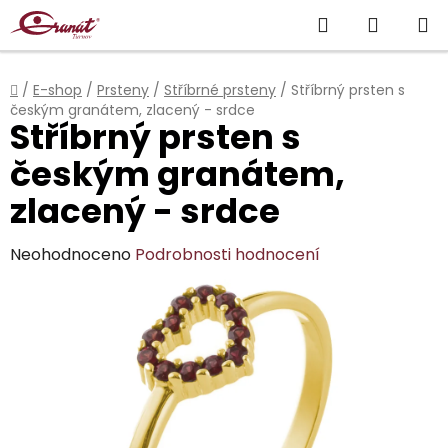
Přejít
Hledat
NÁKUP
na
obsah
KOŠÍK
Domů
/
E-shop
/
Prsteny
/
Stříbrné prsteny
/
Stříbrný prsten s
českým granátem, zlacený - srdce
Stříbrný prsten s
českým granátem,
zlacený - srdce
Průměrné
Neohodnoceno
Podrobnosti hodnocení
hodnocení
produktu
je
0,0
z
5
hvězdiček.