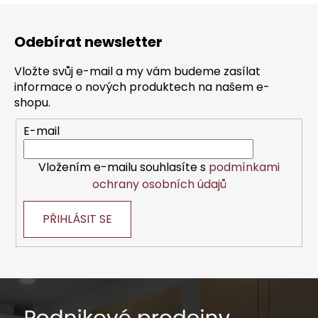
Z
á
Odebírat newsletter
p
a
Vložte svůj e-mail a my vám budeme zasílat
t
informace o nových produktech na našem e-
í
shopu.
E-mail
Vložením e-mailu souhlasíte s
podmínkami
ochrany osobních údajů
PŘIHLÁSIT SE