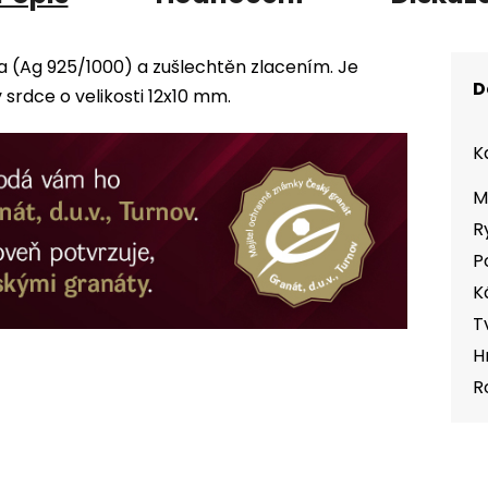
ra (Ag 925/1000) a zušlechtěn zlacením. Je
D
rdce o velikosti 12x10 mm.
K
M
R
P
K
T
H
R