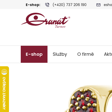
Přejít
E-shop:
(+420) 737 206 190
esho
na
obsah
E-shop
Služby
O firmě
Akt