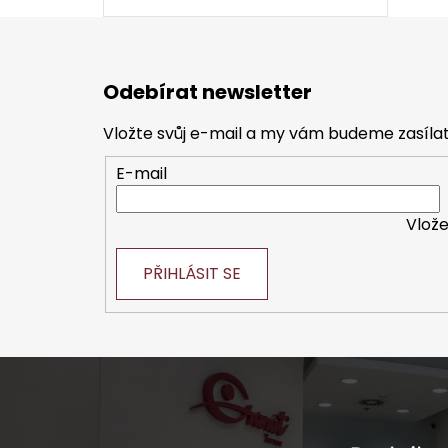
Z
á
Odebírat newsletter
p
a
Vložte svůj e-mail a my vám budeme zasíl
t
E-mail
í
Vlože
PŘIHLÁSIT SE