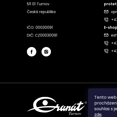
511 01 Turnov
protet
Česká republika
op
+4
IČO: 00030091
E-shop
DIČ: CZ00030091
es
+42
+4
Tento web 
procházení
souhlas s j
zde
.