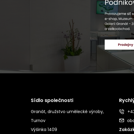
Sídlo společnosti
Rychl
Granát, družstvo umělecké výroby,
+42
Turnov
ob
Výšinka 1409
Zakázk