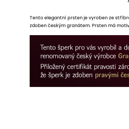
Tento elegantní prsten je vyroben ze stříb
zdoben českým granátem. Prsten má motiv s