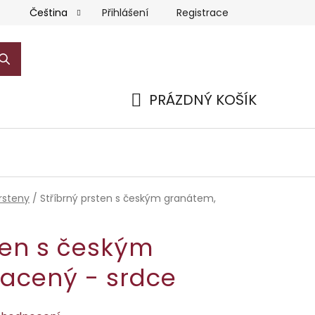
Přihlášení
Registrace
Čeština
PRÁZDNÝ KOŠÍK
NÁKUPNÍ
KOŠÍK
rsteny
/
Stříbrný prsten s českým granátem,
ten s českým
lacený - srdce