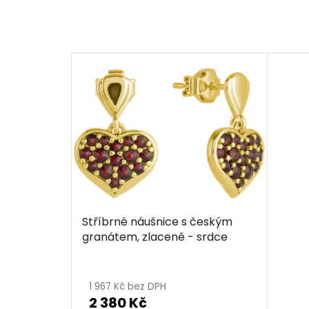
Stříbrné náušnice s českým
granátem, zlacené - srdce
1 967 Kč bez DPH
2 380 Kč