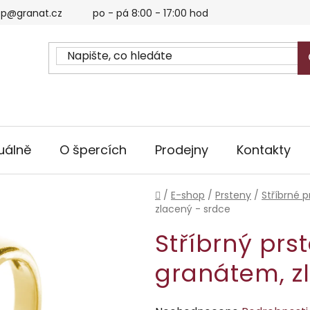
p@granat.cz
po - pá 8:00 - 17:00 hod
uálně
O špercích
Prodejny
Kontakty
Domů
/
E-shop
/
Prsteny
/
Stříbrné p
zlacený - srdce
Stříbrný prs
granátem, z