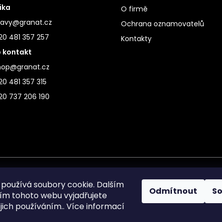
ika
O firmě
ravy@granat.cz
Ochrana oznamovatelů
20 481 357 257
Kontakty
 kontakt
hop@granat.cz
0 481 357 315
20 737 206 190
používá soubory cookie. Dalším
Odmítnout
S
m tohoto webu vyjadřujete
ejich používáním.. Více informací