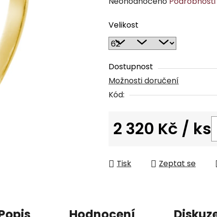
Průměrné
Neohodnoceno
Podrobnosti
hodnocení
Velikost
produktu
je
0,0
z
Dostupnost
5
Možnosti doručení
hvězdiček.
Kód:
2 320 Kč
/ ks
Měrná cena:
Tisk
Zeptat se
Popis
Hodnocení
Diskuz