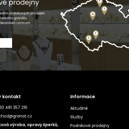
ý kontakt
Informace
0 481 357 216
Aktuálně
chod@granat.cz
Služby
ová výroba, opravy šperků,
Podnikové prodejny