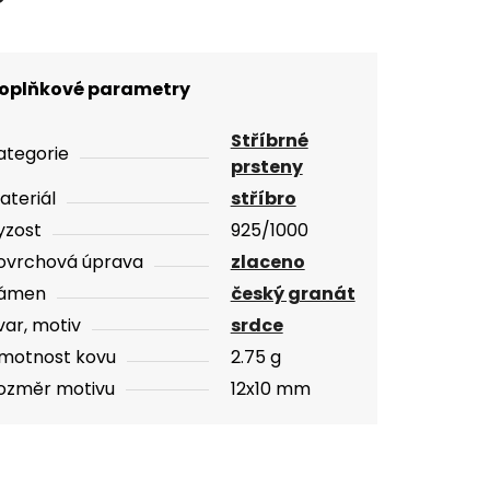
oplňkové parametry
Stříbrné
ategorie
prsteny
ateriál
stříbro
yzost
925/1000
ovrchová úprava
zlaceno
ámen
český granát
var, motiv
srdce
motnost kovu
2.75 g
ozměr motivu
12x10 mm