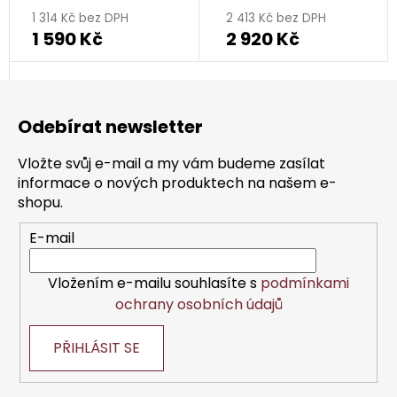
1 314 Kč bez DPH
2 413 Kč bez DPH
1 590 Kč
2 920 Kč
Z
á
Odebírat newsletter
p
a
Vložte svůj e-mail a my vám budeme zasílat
t
informace o nových produktech na našem e-
í
shopu.
E-mail
Vložením e-mailu souhlasíte s
podmínkami
ochrany osobních údajů
PŘIHLÁSIT SE