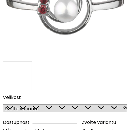
5
hvězdiček.
Velikost
Dostupnost
Zvolte variantu