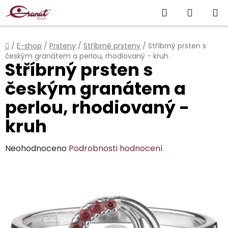
Přejít
Hledat
NÁKUP
na
obsah
KOŠÍK
Domů
/
E-shop
/
Prsteny
/
Stříbrné prsteny
/
Stříbrný prsten s
českým granátem a perlou, rhodiovaný - kruh
Stříbrný prsten s
českým granátem a
perlou, rhodiovaný -
kruh
Průměrné
Neohodnoceno
Podrobnosti hodnocení
hodnocení
produktu
je
0,0
z