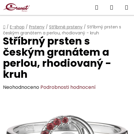
Přejít
Hledat
NÁKUP
na
obsah
KOŠÍK
Domů
/
E-shop
/
Prsteny
/
Stříbrné prsteny
/
Stříbrný prsten s
českým granátem a perlou, rhodiovaný - kruh
Stříbrný prsten s
českým granátem a
perlou, rhodiovaný -
kruh
Průměrné
Neohodnoceno
Podrobnosti hodnocení
hodnocení
produktu
je
0,0
z