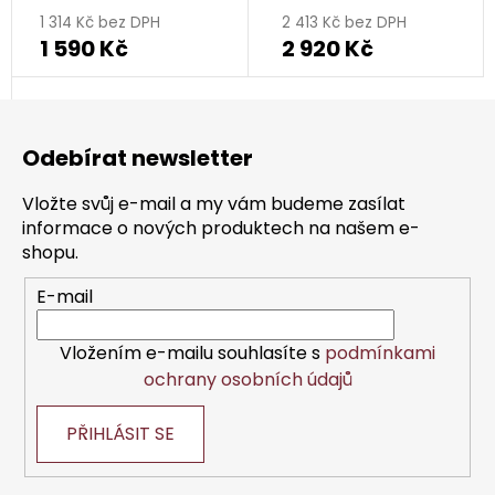
1 314 Kč bez DPH
2 413 Kč bez DPH
1 590 Kč
2 920 Kč
Z
á
Odebírat newsletter
p
a
Vložte svůj e-mail a my vám budeme zasílat
t
informace o nových produktech na našem e-
í
shopu.
E-mail
Vložením e-mailu souhlasíte s
podmínkami
ochrany osobních údajů
PŘIHLÁSIT SE