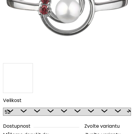
5
hvězdiček.
Velikost
Dostupnost
Zvolte variantu