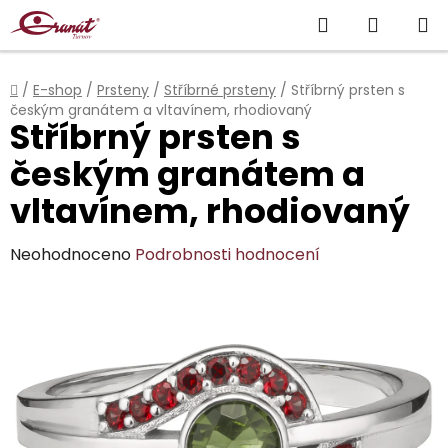
Přejít
Hledat
NÁKUP
na
obsah
KOŠÍK
Domů
/
E-shop
/
Prsteny
/
Stříbrné prsteny
/
Stříbrný prsten s
českým granátem a vltavínem, rhodiovaný
Stříbrný prsten s
českým granátem a
vltavínem, rhodiovaný
Průměrné
Neohodnoceno
Podrobnosti hodnocení
hodnocení
produktu
je
0,0
z
5
hvězdiček.