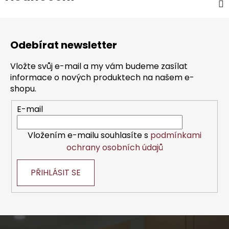
Z
á
Odebírat newsletter
p
a
Vložte svůj e-mail a my vám budeme zasílat
t
informace o nových produktech na našem e-
í
shopu.
E-mail
Vložením e-mailu souhlasíte s
podmínkami
ochrany osobních údajů
PŘIHLÁSIT SE