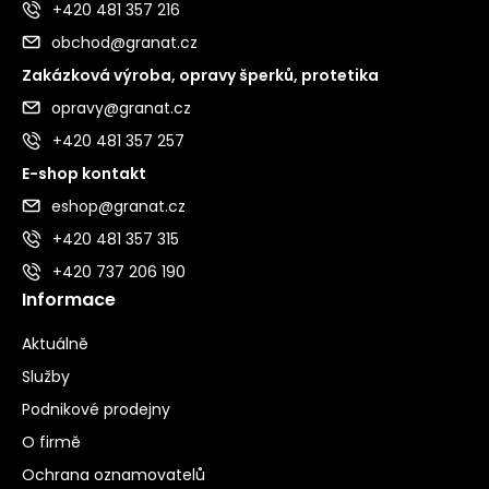
+420 481 357 216
obchod@granat.cz
Zakázková výroba, opravy šperků, protetika
opravy@granat.cz
+420 481 357 257
E-shop kontakt
eshop@granat.cz
+420 481 357 315
+420 737 206 190
Informace
Aktuálně
Služby
Podnikové prodejny
O firmě
Ochrana oznamovatelů