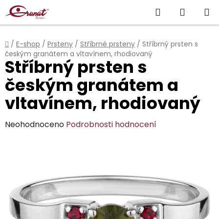
Přejít
Hledat
NÁKUP
na
obsah
KOŠÍK
Domů
/
E-shop
/
Prsteny
/
Stříbrné prsteny
/
Stříbrný prsten s
českým granátem a vltavínem, rhodiovaný
Stříbrný prsten s
českým granátem a
vltavínem, rhodiovaný
Průměrné
Neohodnoceno
Podrobnosti hodnocení
hodnocení
produktu
je
0,0
z
5
hvězdiček.