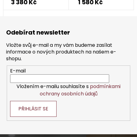
3 380 Kč
1 580 Kč
Z
á
Odebírat newsletter
p
a
Vložte svůj e-mail a my vám budeme zasílat
t
informace o nových produktech na našem e-
í
shopu.
E-mail
Vložením e-mailu souhlasíte s
podmínkami
ochrany osobních údajů
PŘIHLÁSIT SE