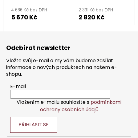
- květina
- kruh
4 686 Kč bez DPH
2 331 Kč bez DPH
5 670 Kč
2 820 Kč
Z
á
Odebírat newsletter
p
a
Vložte svůj e-mail a my vám budeme zasílat
t
informace o nových produktech na našem e-
í
shopu.
E-mail
Vložením e-mailu souhlasíte s
podmínkami
ochrany osobních údajů
PŘIHLÁSIT SE