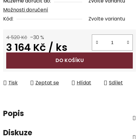
Můžeme doručit do:
Zvolte variantu
Možnosti doručení
Kód:
Zvolte variantu
4 520 Kč
–30 %
3 164 Kč
/ ks
Měrná cena:
DO KOŠÍKU
Tisk
Zeptat se
Hlídat
Sdílet
Popis
Diskuze