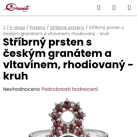
Přejít
Hledat
NÁKUP
na
obsah
KOŠÍK
Domů
/
E-shop
/
Prsteny
/
Stříbrné prsteny
/
Stříbrný prsten s
českým granátem a vltavínem, rhodiovaný - kruh
Stříbrný prsten s
českým granátem a
vltavínem, rhodiovaný -
kruh
Průměrné
Neohodnoceno
Podrobnosti hodnocení
hodnocení
produktu
je
0,0
z