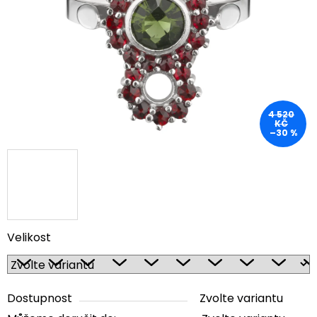
5
hvězdiček.
4 520
KČ
–30 %
Velikost
Dostupnost
Zvolte variantu