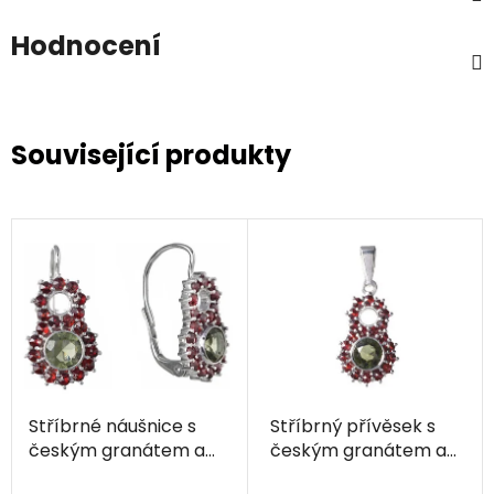
Hodnocení
Související produkty
Stříbrné náušnice s
Stříbrný přívěsek s
českým granátem a
českým granátem a
vltavínem, rhodiované
vltavínem, rhodiovaný