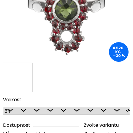
5
hvězdiček.
4 520
KČ
–30 %
Velikost
Dostupnost
Zvolte variantu