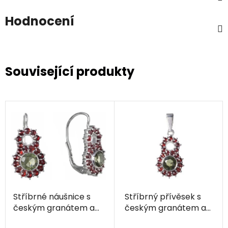
Hodnocení
Související produkty
Stříbrné náušnice s
Stříbrný přívěsek s
českým granátem a
českým granátem a
vltavínem, rhodiované
vltavínem, rhodiovaný