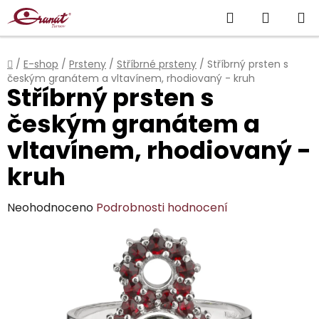
Přejít
Hledat
NÁKUP
na
obsah
KOŠÍK
Domů
/
E-shop
/
Prsteny
/
Stříbrné prsteny
/
Stříbrný prsten s
českým granátem a vltavínem, rhodiovaný - kruh
Stříbrný prsten s
českým granátem a
vltavínem, rhodiovaný -
kruh
Průměrné
Neohodnoceno
Podrobnosti hodnocení
hodnocení
produktu
je
0,0
z