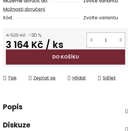
Můžeme doručit do:
Zvolte variantu
Možnosti doručení
Kód:
Zvolte variantu
4 520 Kč
–30 %
3 164 Kč
/ ks
Měrná cena:
DO KOŠÍKU
Tisk
Zeptat se
Hlídat
Sdílet
Popis
Diskuze