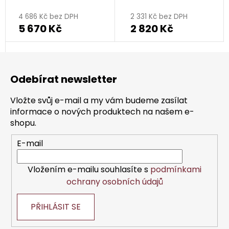
- květina
- kruh
4 686 Kč bez DPH
2 331 Kč bez DPH
5 670 Kč
2 820 Kč
Z
á
Odebírat newsletter
p
a
Vložte svůj e-mail a my vám budeme zasílat
t
informace o nových produktech na našem e-
í
shopu.
E-mail
Vložením e-mailu souhlasíte s
podmínkami
ochrany osobních údajů
PŘIHLÁSIT SE