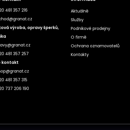
0 481 357 216
Aktuálně
chod@granat.cz
Služby
ová výroba, opravy šperků,
Podnikové prodejny
ika
O firmě
ravy@granat.cz
Ochrana oznamovatelů
20 481 357 257
Kontakty
 kontakt
hop@granat.cz
0 481 357 315
20 737 206 190