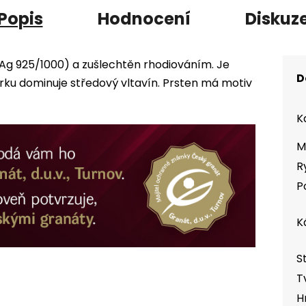
Popis
Hodnocení
Diskuz
(Ag 925/1000) a zušlechtěn rhodiováním. Je
D
u dominuje středový vltavín. Prsten má motiv
K
M
R
P
K
S
T
H