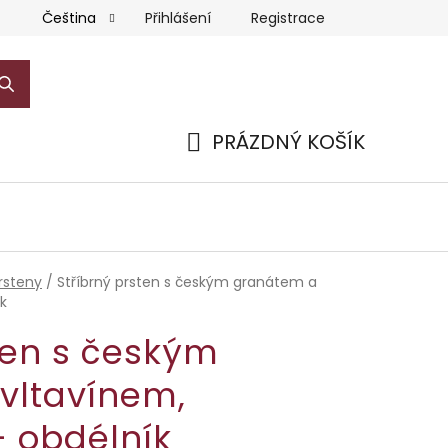
Přihlášení
Registrace
Čeština
PRÁZDNÝ KOŠÍK
NÁKUPNÍ
KOŠÍK
rsteny
/
Stříbrný prsten s českým granátem a
k
ten s českým
vltavínem,
- obdélník