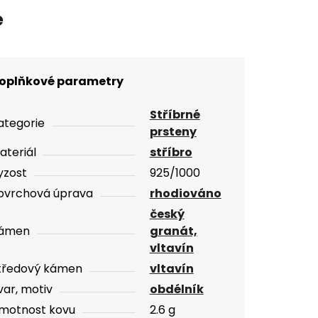
e
oplňkové parametry
Stříbrné
ategorie
prsteny
ateriál
stříbro
yzost
925/1000
ovrchová úprava
rhodiováno
český
ámen
granát,
vltavín
tředový kámen
vltavín
var, motiv
obdélník
motnost kovu
2.6 g