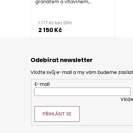
granátem a vltavínem,
rhodiovaný - obdélník
1 777 Kč bez DPH
2 150 Kč
Z
á
Odebírat newsletter
p
a
Vložte svůj e-mail a my vám budeme zasíl
t
E-mail
í
Vlože
PŘIHLÁSIT SE