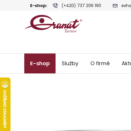
Přejít
E-shop:
(+420) 737 206 190
esho
na
obsah
E-shop
Služby
O firmě
Akt