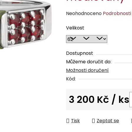
Průměrné
Neohodnoceno
Podrobnosti
hodnocení
Velikost
produktu
je
0,0
z
Dostupnost
5
Můžeme doručit do:
hvězdiček.
Možnosti doručení
Kód:
3 200 Kč
/ ks
Měrná cena:
Tisk
Zeptat se