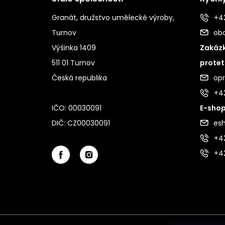
Granát, družstvo umělecké výroby,
+42
Turnov
ob
Výšinka 1409
Zakázk
511 01 Turnov
protet
Česká republika
op
+4
IČO: 00030091
E-shop
DIČ: CZ00030091
es
+42
+4