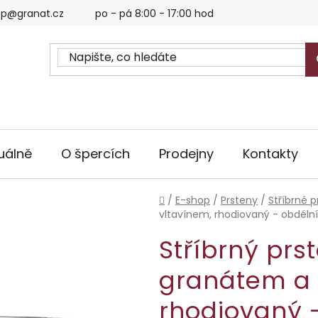
p@granat.cz
po - pá 8:00 - 17:00 hod
uálně
O špercích
Prodejny
Kontakty
Domů
/
E-shop
/
Prsteny
/
Stříbrné p
vltavínem, rhodiovaný - obdélní
Stříbrný prs
granátem a 
rhodiovaný 