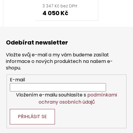
3 347 Kč bez DPH
4 050 Kč
Z
á
Odebírat newsletter
p
a
Vložte svůj e-mail a my vám budeme zasílat
t
informace o nových produktech na našem e-
í
shopu.
E-mail
Vložením e-mailu souhlasíte s
podmínkami
ochrany osobních údajů
PŘIHLÁSIT SE