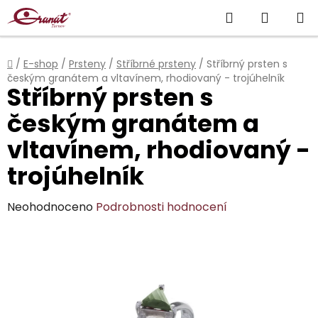
Přejít
Hledat
NÁKUP
na
obsah
KOŠÍK
Domů
/
E-shop
/
Prsteny
/
Stříbrné prsteny
/
Stříbrný prsten s
českým granátem a vltavínem, rhodiovaný - trojúhelník
Stříbrný prsten s
českým granátem a
vltavínem, rhodiovaný -
trojúhelník
Průměrné
Neohodnoceno
Podrobnosti hodnocení
hodnocení
produktu
je
0,0
z