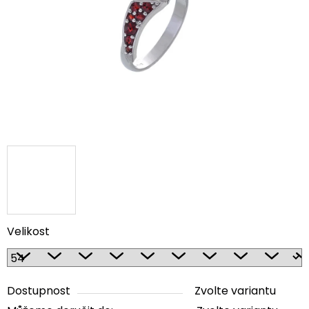
5
hvězdiček.
Velikost
Dostupnost
Zvolte variantu