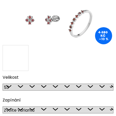
4 380
KČ
–10 %
Velikost
Zapínání