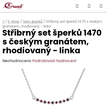
Přejít
Hledat
NÁKUP
na
obsah
KOŠÍK
Domů
/
E-shop
/
Sety šperků
/
Stříbrný set šperků 1470 s českým
granátem, rhodiovaný - linka
Stříbrný set šperků 1470
s českým granátem,
rhodiovaný - linka
Průměrné
Neohodnoceno
Podrobnosti hodnocení
hodnocení
produktu
je
0,0
z
5
hvězdiček.