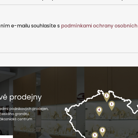
í
p
r
v
ním e-mailu souhlasíte s
podmínkami ochrany osobních 
k
y
v
ý
p
i
s
u