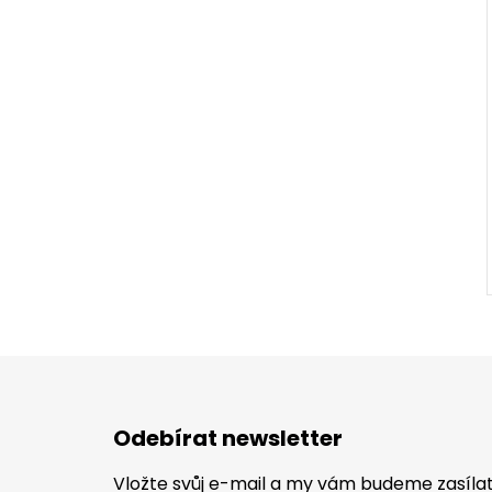
Z
á
Odebírat newsletter
p
a
Vložte svůj e-mail a my vám budeme zasíl