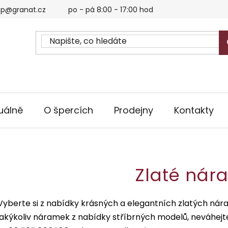
p@granat.cz
po - pá 8:00 - 17:00 hod
uálně
O špercích
Prodejny
Kontakty
Zlaté nár
Vyberte si z nabídky krásných a elegantních zlatých nár
jakýkoliv náramek z nabídky stříbrných modelů, neváhejte