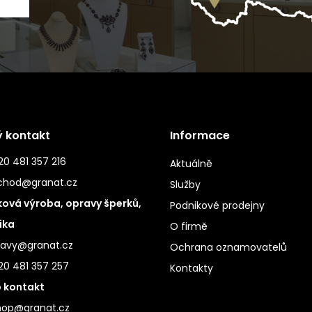
ý kontakt
Informace
0 481 357 216
Aktuálně
chod@granat.cz
Služby
ová výroba, opravy šperků,
Podnikové prodejny
ika
O firmě
ravy@granat.cz
Ochrana oznamovatelů
20 481 357 257
Kontakty
 kontakt
hop@granat.cz