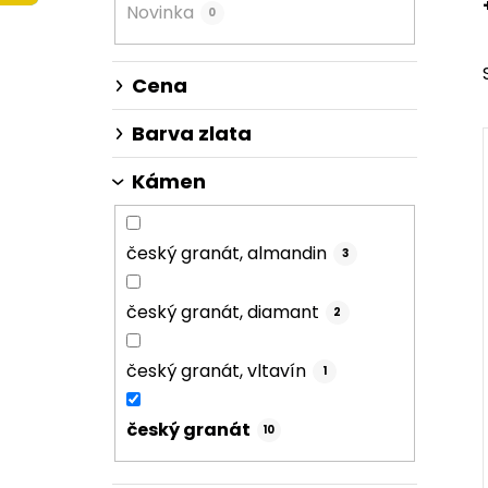
Novinka
0
n
n
í
Cena
p
a
Barva zlata
n
Kámen
e
l
český granát, almandin
3
český granát, diamant
2
český granát, vltavín
1
český granát
10