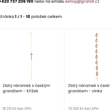
+420 737 206 190
nebo na emailu
eshop@granat.cz
Stránka
1
z
1
-
10
položek celkem
V
ý
p
i
s
p
r
o
d
Zlatý náramek s českým
Zlatý náramek s čes
u
granátem - křížek
granátem - vlnka
k
t
ů
18 231 Kč bez DPH
76 000 Kč bez DPH