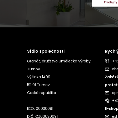
Sídlo společnosti
Rychl
Granát, družstvo umělecké výroby,
+42
Turnov
ob
Výšinka 1409
Zakázk
511 01 Turnov
protet
Česká republika
op
+4
IČO: 00030091
E-shop
DIČ: CZ00030091
es