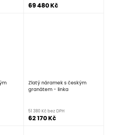
69 480 Kč
kým
Zlatý náramek s českým
granátem - linka
51 380 Kč bez DPH
62 170 Kč