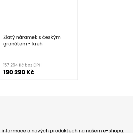
Zlatý náramek s českým
granátem - kruh
157 264 Kč bez DPH
190 290 Kč
O
v
l
á
d
a
c
at informace o nových produktech na našem e-shopu.