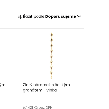
Ř
Řadit podle:
Doporučujeme
a
z
e
n
í
p
r
o
d
u
k
kým
Zlatý náramek s českým
t
granátem - vlnka
ů
57 421 Kč bez DPH