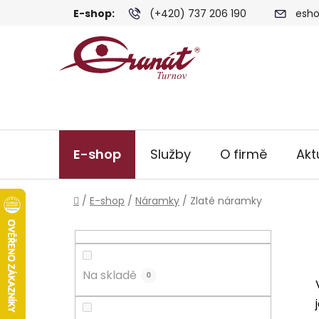
Přejít
E-shop:
(+420) 737 206 190
esho
na
obsah
E-shop
Služby
O firmě
Akt
Domů
/
E-shop
/
Náramky
/
Zlaté náramky
P
o
s
Na skladě
t
0
r
a