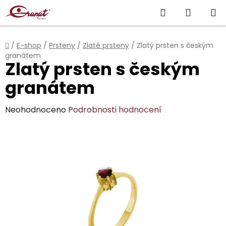
Přejít
Hledat
NÁKUP
na
obsah
KOŠÍK
Domů
/
E-shop
/
Prsteny
/
Zlaté prsteny
/
Zlatý prsten s českým
granátem
Zlatý prsten s českým
granátem
Průměrné
Neohodnoceno
Podrobnosti hodnocení
hodnocení
produktu
je
0,0
z
5
hvězdiček.