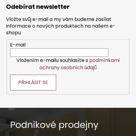
á
Odebírat newsletter
p
a
Vložte svůj e-mail a my vám budeme zasílat
t
informace o nových produktech na našem e-
í
shopu.
E-mail
Vložením e-mailu souhlasíte s
podmínkami
ochrany osobních údajů
PŘIHLÁSIT SE