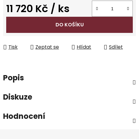
11 720 Kč
/ ks
Měrná cena:
DO KOŠÍKU
Tisk
Zeptat se
Hlídat
Sdílet
Popis
Diskuze
Hodnocení
Z