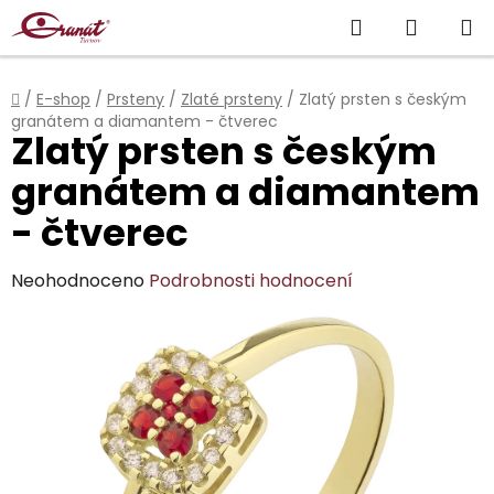
Přejít
Hledat
NÁKUP
na
obsah
KOŠÍK
Domů
/
E-shop
/
Prsteny
/
Zlaté prsteny
/
Zlatý prsten s českým
granátem a diamantem - čtverec
Zlatý prsten s českým
granátem a diamantem
- čtverec
Průměrné
Neohodnoceno
Podrobnosti hodnocení
hodnocení
produktu
je
0,0
z
5
hvězdiček.