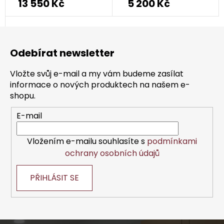
13 550 Kč
5 200 Kč
Z
á
Odebírat newsletter
p
a
Vložte svůj e-mail a my vám budeme zasílat
t
informace o nových produktech na našem e-
í
shopu.
E-mail
Vložením e-mailu souhlasíte s
podmínkami
ochrany osobních údajů
PŘIHLÁSIT SE