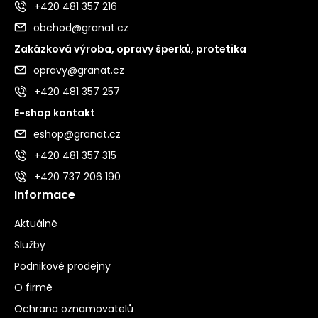
+420 481 357 216
obchod@granat.cz
Zakázková výroba, opravy šperků, protetika
opravy@granat.cz
+420 481 357 257
E-shop kontakt
eshop@granat.cz
+420 481 357 315
+420 737 206 190
Informace
Aktuálně
Služby
Podnikové prodejny
O firmě
Ochrana oznamovatelů