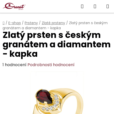
Přejít
Hledat
NÁKUP
na
obsah
KOŠÍK
Domů
/
E-shop
/
Prsteny
/
Zlaté prsteny
/
Zlatý prsten s českým
granátem a diamantem - kapka
Zlatý prsten s českým
granátem a diamantem
- kapka
Průměrné
1 hodnocení
Podrobnosti hodnocení
hodnocení
produktu
je
5,0
z
5
hvězdiček.