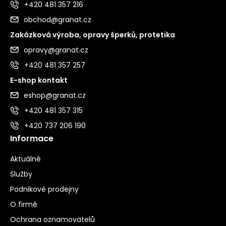
+420 481 357 216
obchod@granat.cz
Zakázková výroba, opravy šperků, protetika
opravy@granat.cz
+420 481 357 257
E-shop kontakt
eshop@granat.cz
+420 481 357 315
+420 737 206 190
Informace
Aktuálně
Služby
Podnikové prodejny
O firmě
Ochrana oznamovatelů