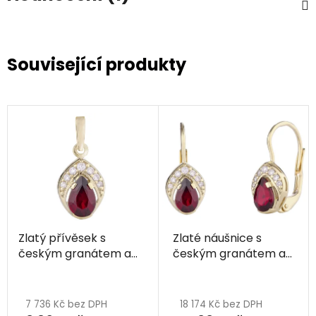
Související produkty
Zlatý přívěsek s
Zlaté náušnice s
českým granátem a
českým granátem a
diamantem - kapka
diamantem - kapka
Průměrné
hodnocení
7 736 Kč bez DPH
18 174 Kč bez DPH