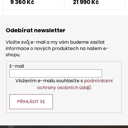
9 360 Kč
21 990 Kč
produktu
je
Z
5,0
á
z
Odebírat newsletter
p
5
a
hvězdiček.
Vložte svůj e-mail a my vám budeme zasílat
t
informace o nových produktech na našem e-
í
shopu.
E-mail
Vložením e-mailu souhlasíte s
podmínkami
ochrany osobních údajů
PŘIHLÁSIT SE