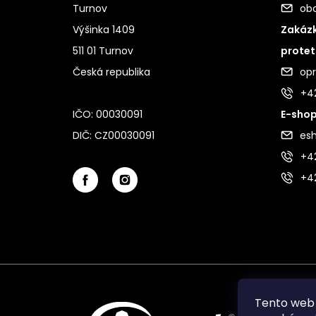
Turnov
ob
Výšinka 1409
Zakázk
511 01 Turnov
protet
Česká republika
op
+4
IČO: 00030091
E-shop
DIČ: CZ00030091
es
+42
+4
Tento web 