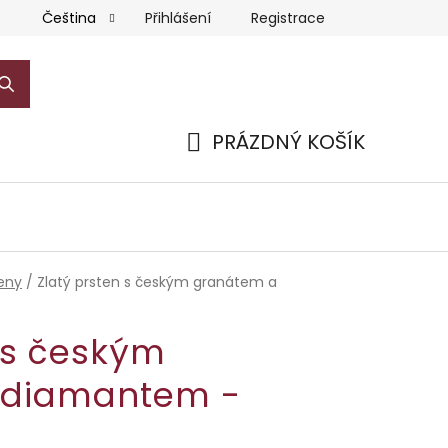
Přihlášení
Registrace
Čeština
PRÁZDNÝ KOŠÍK
NÁKUPNÍ
KOŠÍK
teny
/
Zlatý prsten s českým granátem a
 s českým
 diamantem -