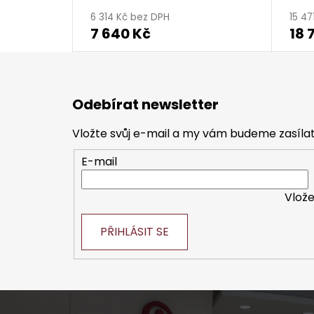
6 314 Kč bez DPH
15 47
7 640 Kč
18 
Z
á
Odebírat newsletter
p
a
Vložte svůj e-mail a my vám budeme zasíl
t
E-mail
í
Vlože
PŘIHLÁSIT SE