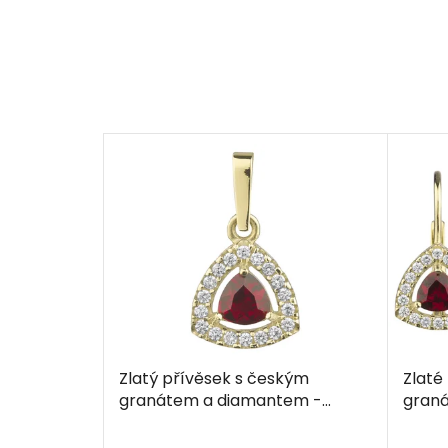
Zlatý přívěsek s českým
Zlaté
granátem a diamantem -
gran
trojúhelník
trojú