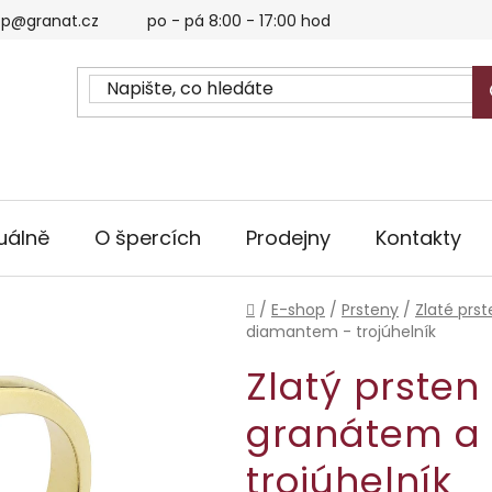
p@granat.cz
po - pá 8:00 - 17:00 hod
uálně
O špercích
Prodejny
Kontakty
Domů
/
E-shop
/
Prsteny
/
Zlaté prs
diamantem - trojúhelník
Zlatý prsten
granátem a
trojúhelník