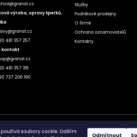
chod@granat.cz
Služby
ová výroba, opravy šperků,
Podnikové prodejny
ika
O firmě
ravy@granat.cz
Ochrana oznamovatelů
20 481 357 257
Kontakty
 kontakt
hop@granat.cz
0 481 357 315
20 737 206 190
používá soubory cookie. Dalším
Odmítnout
S