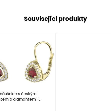
Související produkty
 náušnice s českým
átem a diamantem -
helník