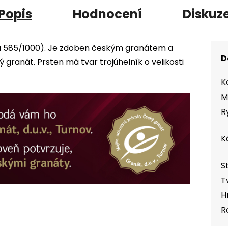
Popis
Hodnocení
Diskuz
(Au 585/1000). Je zdoben českým granátem a
D
ranát. Prsten má tvar trojúhelník o velikosti
K
M
R
K
S
T
H
R