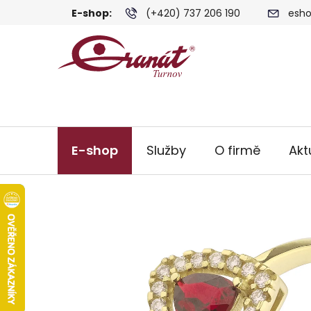
Přejít
E-shop:
(+420) 737 206 190
esho
na
obsah
E-shop
Služby
O firmě
Akt