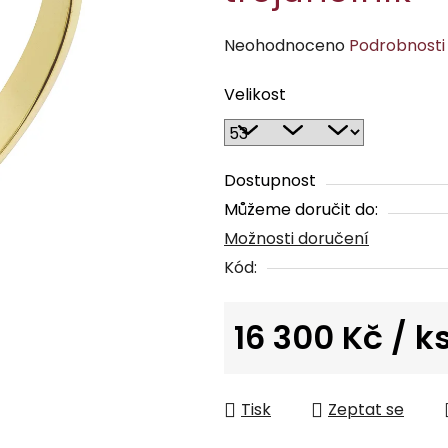
Průměrné
Neohodnoceno
Podrobnosti
hodnocení
Velikost
produktu
je
0,0
z
Dostupnost
5
Můžeme doručit do:
hvězdiček.
Možnosti doručení
Kód:
16 300 Kč
/ k
Měrná cena:
Tisk
Zeptat se