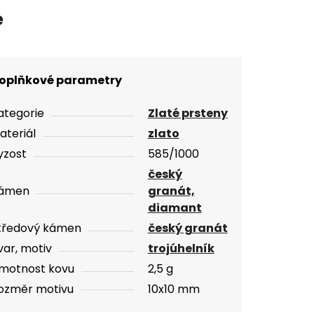
e
oplňkové parametry
ategorie
Zlaté prsteny
ateriál
zlato
yzost
585/1000
český
ámen
granát,
diamant
tředový kámen
český granát
var, motiv
trojúhelník
motnost kovu
2,5 g
ozměr motivu
10x10 mm