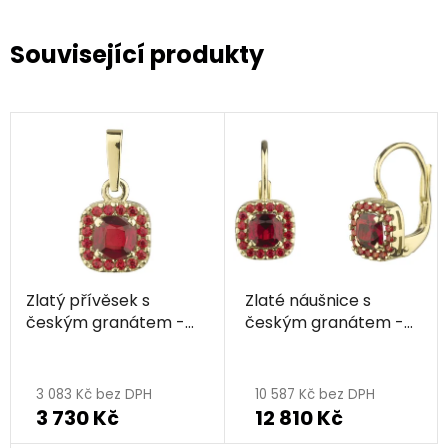
Související produkty
Zlatý přívěsek s
Zlaté náušnice s
českým granátem -
českým granátem -
čtverec
čtverec
3 083 Kč bez DPH
10 587 Kč bez DPH
3 730 Kč
12 810 Kč