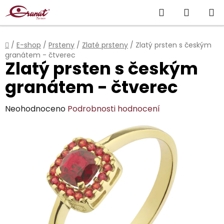
Přejít
Hledat
NÁKUP
na
obsah
KOŠÍK
Domů
/
E-shop
/
Prsteny
/
Zlaté prsteny
/
Zlatý prsten s českým
granátem - čtverec
Zlatý prsten s českým
granátem - čtverec
Průměrné
Neohodnoceno
Podrobnosti hodnocení
hodnocení
produktu
je
0,0
z
5
hvězdiček.