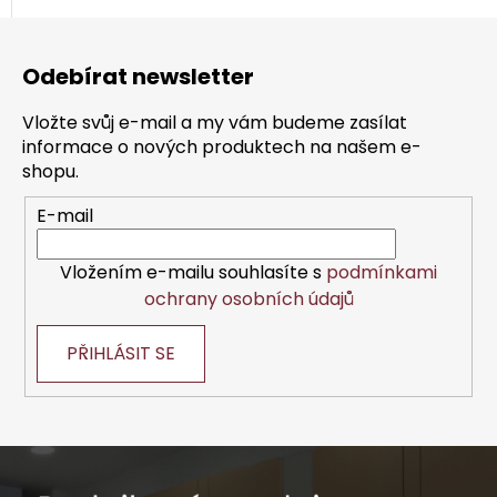
Z
á
Odebírat newsletter
p
a
Vložte svůj e-mail a my vám budeme zasílat
t
informace o nových produktech na našem e-
í
shopu.
E-mail
Vložením e-mailu souhlasíte s
podmínkami
ochrany osobních údajů
PŘIHLÁSIT SE