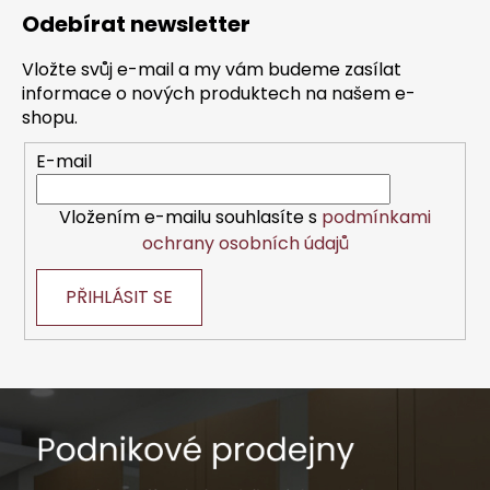
á
Odebírat newsletter
p
a
Vložte svůj e-mail a my vám budeme zasílat
t
informace o nových produktech na našem e-
í
shopu.
E-mail
Vložením e-mailu souhlasíte s
podmínkami
ochrany osobních údajů
PŘIHLÁSIT SE