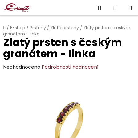
Přejít
Hledat
NÁKUP
na
obsah
KOŠÍK
Domů
/
E-shop
/
Prsteny
/
Zlaté prsteny
/
Zlatý prsten s českým
granátem - linka
Zlatý prsten s českým
granátem - linka
Průměrné
Neohodnoceno
Podrobnosti hodnocení
hodnocení
produktu
je
0,0
z
5
hvězdiček.