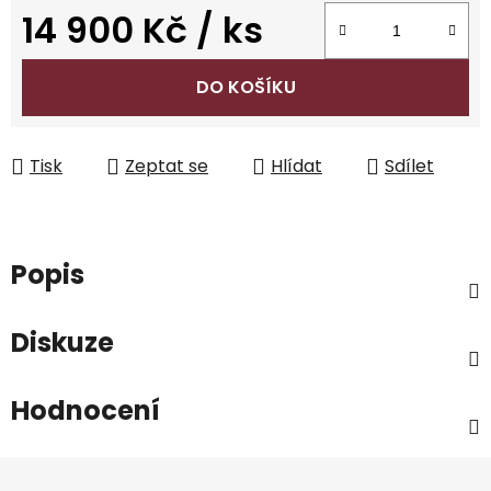
14 900 Kč
/ ks
Měrná cena:
DO KOŠÍKU
Tisk
Zeptat se
Hlídat
Sdílet
Popis
Diskuze
Hodnocení
Z