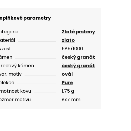
oplňkové parametry
ategorie
Zlaté prsteny
ateriál
zlato
yzost
585/1000
ámen
český granát
tředový kámen
český granát
var, motiv
ovál
olekce
Pure
motnost kovu
1.75 g
ozměr motivu
8x7 mm