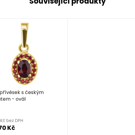
Související produkty
 přívěsek s českým
tem - ovál
2 Kč bez DPH
70 Kč