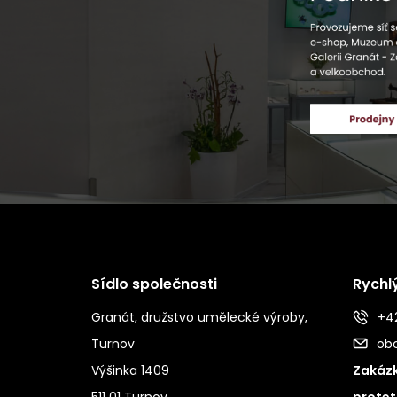
Sídlo společnosti
Rychl
Granát, družstvo umělecké výroby,
+42
Turnov
ob
Výšinka 1409
Zakázk
511 01 Turnov
protet