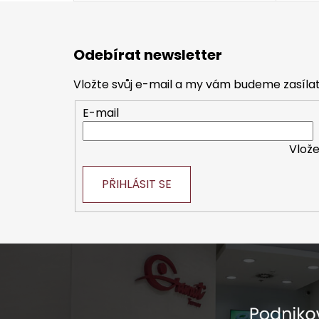
Z
á
Odebírat newsletter
p
a
Vložte svůj e-mail a my vám budeme zasíl
t
E-mail
í
Vlože
PŘIHLÁSIT SE