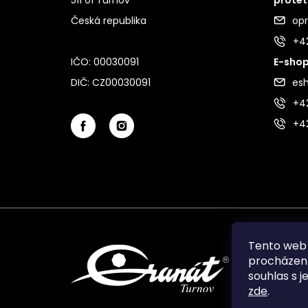
Česká republika
op
+4
IČO: 00030091
E-shop
DIČ: CZ00030091
es
+42
+4
Tento web 
procházení
souhlas s j
zde
.