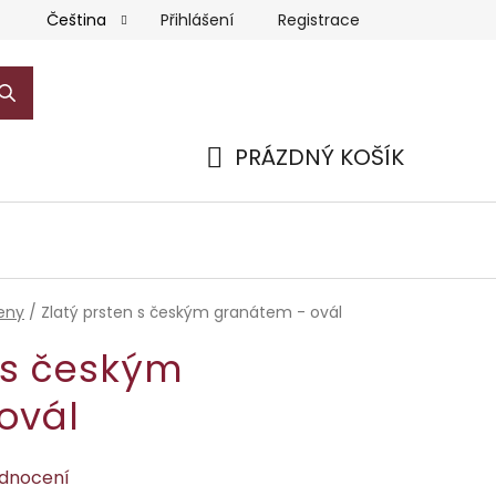
Přihlášení
Registrace
Čeština
PRÁZDNÝ KOŠÍK
NÁKUPNÍ
KOŠÍK
teny
/
Zlatý prsten s českým granátem - ovál
 s českým
ovál
odnocení