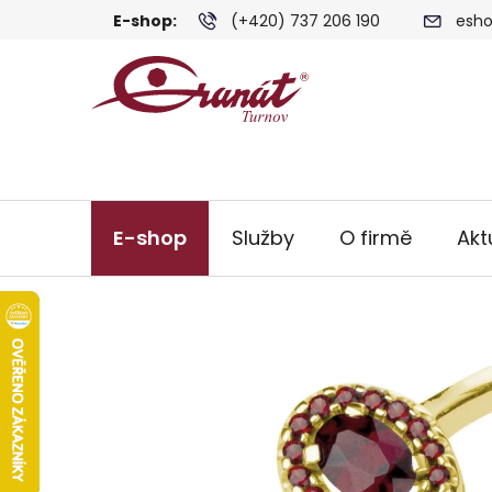
Přejít
E-shop:
(+420) 737 206 190
esho
na
obsah
E-shop
Služby
O firmě
Akt