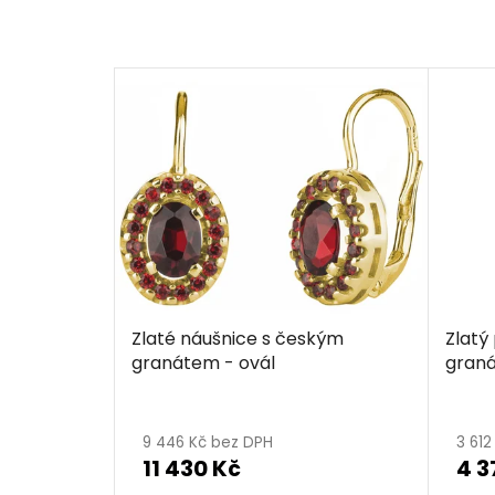
Zlaté náušnice s českým
Zlatý
granátem - ovál
graná
9 446 Kč bez DPH
3 61
11 430 Kč
4 3