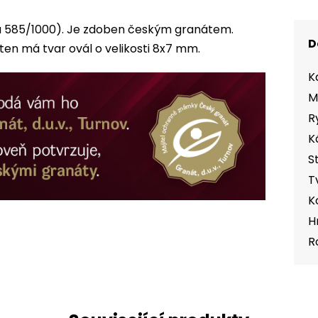
(Au 585/1000). Je zdoben českým granátem.
D
ten má tvar ovál o velikosti 8x7 mm.
K
M
R
K
S
T
K
H
R