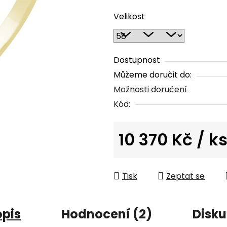
hodnocení
Velikost
produktu
je
5,0
z
Dostupnost
5
Můžeme doručit do:
hvězdiček.
Možnosti doručení
Kód:
10 370 Kč
/ k
Měrná cena:
Tisk
Zeptat se
opis
Hodnocení (2)
Disku