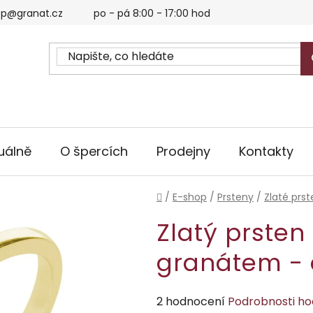
p@granat.cz
po - pá 8:00 - 17:00 hod
uálně
O špercích
Prodejny
Kontakty
Domů
/
E-shop
/
Prsteny
/
Zlaté prs
Zlatý prsten
granátem - 
Průměrné
2 hodnocení
Podrobnosti h