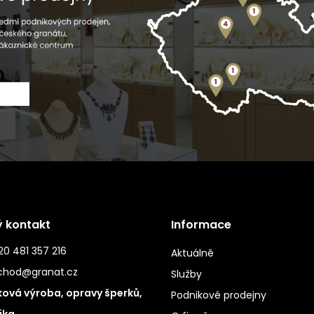
ý kontakt
Informace
0 481 357 216
Aktuálně
chod@granat.cz
Služby
ová výroba, opravy šperků,
Podnikové prodejny
ika