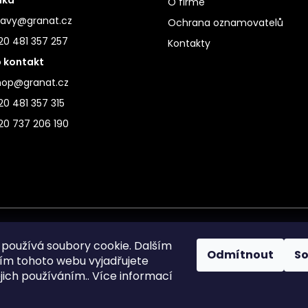
O firmě
ravy@granat.cz
Ochrana oznamovatelů
20 481 357 257
Kontakty
 kontakt
hop@granat.cz
0 481 357 315
20 737 206 190
používá soubory cookie. Dalším
Odmítnout
S
m tohoto webu vyjadřujete
ejich používáním.. Více informací